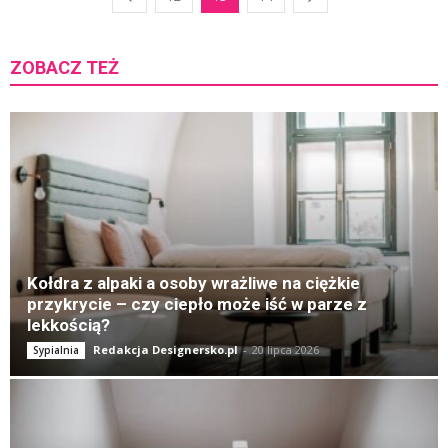
ZOBACZ TEŻ
K
Kołdra z alpaki a osoby wrażliwe na ciężkie
przykrycie – czy ciepło może iść w parze z
lekkością?
Redakcja Designersko.pl
-
20 lipca 2026
Sypialnia