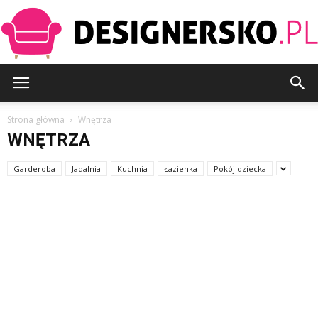
Designersko.pl
Strona główna
Wnętrza
WNĘTRZA
Garderoba
Jadalnia
Kuchnia
Łazienka
Pokój dziecka