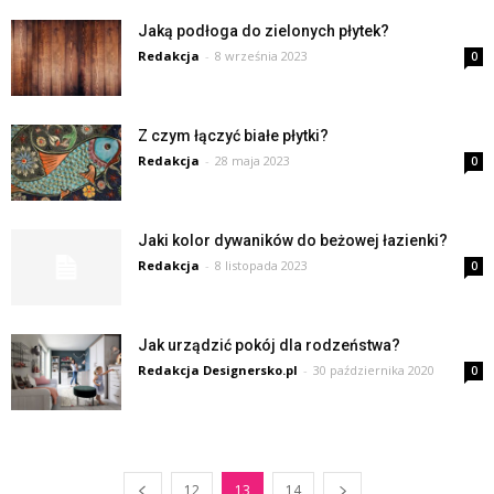
Jaką podłoga do zielonych płytek?
Redakcja
-
8 września 2023
0
Z czym łączyć białe płytki?
Redakcja
-
28 maja 2023
0
Jaki kolor dywaników do beżowej łazienki?
Redakcja
-
8 listopada 2023
0
Jak urządzić pokój dla rodzeństwa?
Redakcja Designersko.pl
-
30 października 2020
0
12
13
14