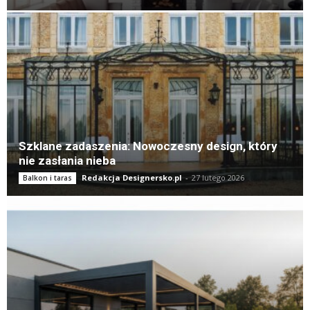
Szklane zadaszenia: Nowoczesny design, który
nie zasłania nieba
Redakcja Designersko.pl
-
27 lutego 2026
Balkon i taras