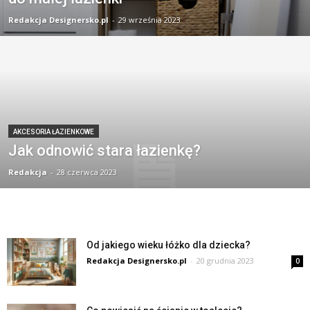
Redakcja Designersko.pl
-
29 września 2023
AKCESORIA ŁAZIENKOWE
Jak odnowić stara łazienkę?
Redakcja
-
28 czerwca 2023
Od jakiego wieku łóżko dla dziecka?
Redakcja Designersko.pl
-
20 grudnia 2023
0