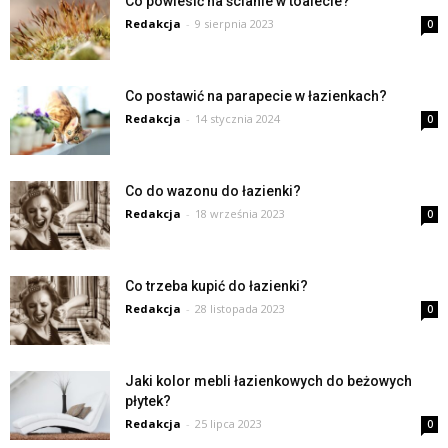
Co powiesić na ścianie w toalecie?
Redakcja
-
9 sierpnia 2023
0
Co postawić na parapecie w łazienkach?
Redakcja
-
14 stycznia 2024
0
Co do wazonu do łazienki?
Redakcja
-
18 września 2023
0
Co trzeba kupić do łazienki?
Redakcja
-
28 listopada 2023
0
Jaki kolor mebli łazienkowych do beżowych
płytek?
Redakcja
-
25 lipca 2023
0