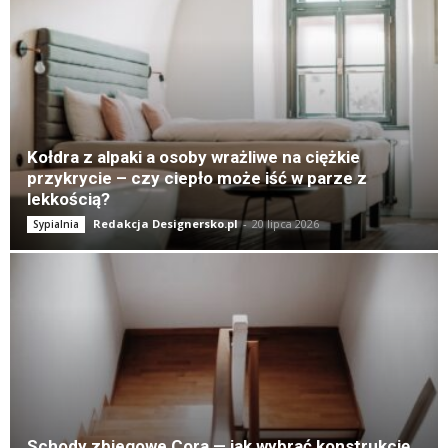
K
Kołdra z alpaki a osoby wrażliwe na ciężkie
przykrycie – czy ciepło może iść w parze z
lekkością?
Redakcja Designersko.pl
-
20 lipca 2026
Sypialnia
Schody zbiegowe Cora — jak wybrać konstrukcję,