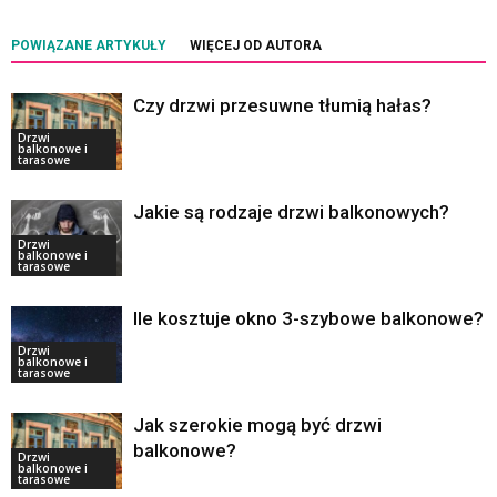
POWIĄZANE ARTYKUŁY
WIĘCEJ OD AUTORA
Czy drzwi przesuwne tłumią hałas?
Drzwi
balkonowe i
tarasowe
Jakie są rodzaje drzwi balkonowych?
Drzwi
balkonowe i
tarasowe
Ile kosztuje okno 3-szybowe balkonowe?
Drzwi
balkonowe i
tarasowe
Jak szerokie mogą być drzwi
balkonowe?
Drzwi
balkonowe i
tarasowe