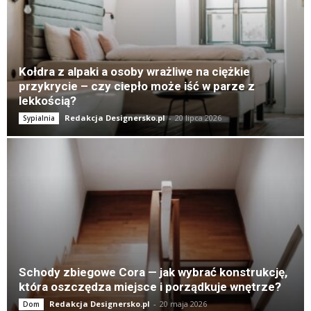
K
Kołdra z alpaki a osoby wrażliwe na ciężkie
przykrycie – czy ciepło może iść w parze z
lekkością?
Redakcja Designersko.pl
-
20 lipca 2026
Sypialnia
Schody zbiegowe Cora — jak wybrać konstrukcję,
która oszczędza miejsce i porządkuje wnętrze?
Redakcja Designersko.pl
-
20 maja 2026
Dom