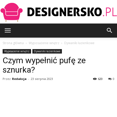
Designersko.pl
Strona główna
Wyposażenie wnętrz
Dywaniki łazienkowe
Wyposażenie wnętrz
Dywaniki łazienkowe
Czym wypełnić pufę ze
sznurka?
Przez
Redakcja
-
23 sierpnia 2023
620
0