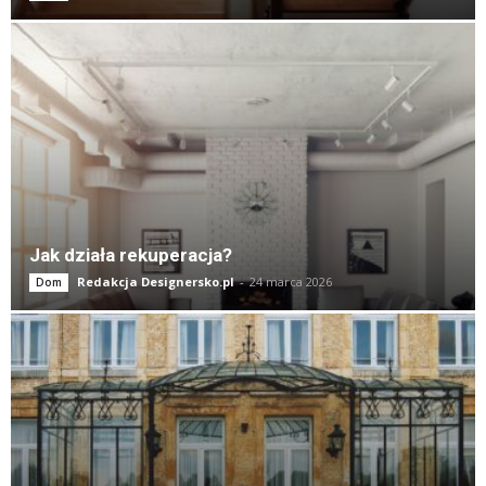
Jak działa rekuperacja?
Redakcja Designersko.pl
-
24 marca 2026
Dom