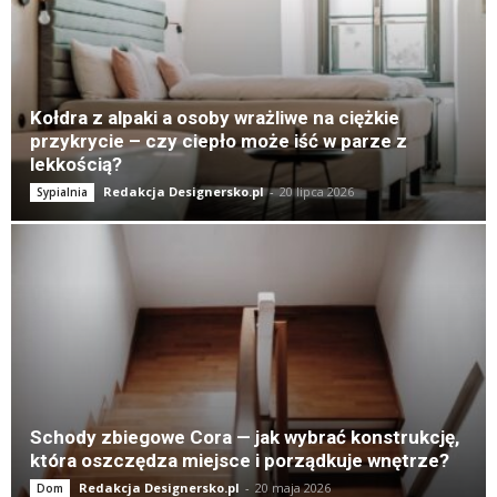
K
Kołdra z alpaki a osoby wrażliwe na ciężkie
przykrycie – czy ciepło może iść w parze z
lekkością?
Redakcja Designersko.pl
-
20 lipca 2026
Sypialnia
Schody zbiegowe Cora — jak wybrać konstrukcję,
która oszczędza miejsce i porządkuje wnętrze?
Redakcja Designersko.pl
-
20 maja 2026
Dom