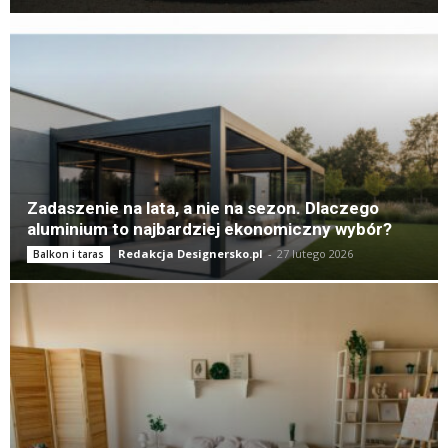
Zadaszenie na lata, a nie na sezon. Dlaczego
aluminium to najbardziej ekonomiczny wybór?
Redakcja Designersko.pl
-
27 lutego 2026
Balkon i taras