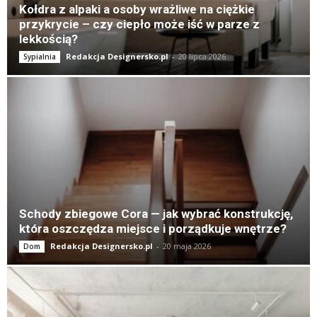
Kołdra z alpaki a osoby wrażliwe na ciężkie
przykrycie – czy ciepło może iść w parze z
lekkością?
Redakcja Designersko.pl
-
20 lipca 2026
Sypialnia
Schody zbiegowe Cora — jak wybrać konstrukcję,
która oszczędza miejsce i porządkuje wnętrze?
Redakcja Designersko.pl
-
20 maja 2026
Dom