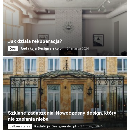
Jak działa rekuperacja?
Redakcja Designersko.pl
-
24 marca 2026
Dom
Szklane zadaszenia: Nowoczesny design, który
nie zasłania nieba
Redakcja Designersko.pl
-
27 lutego 2026
Balkon i taras