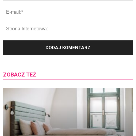
ZOBACZ TEŻ
K