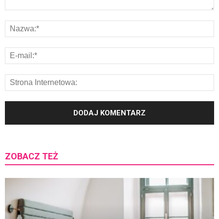
ZOBACZ TEŻ
K