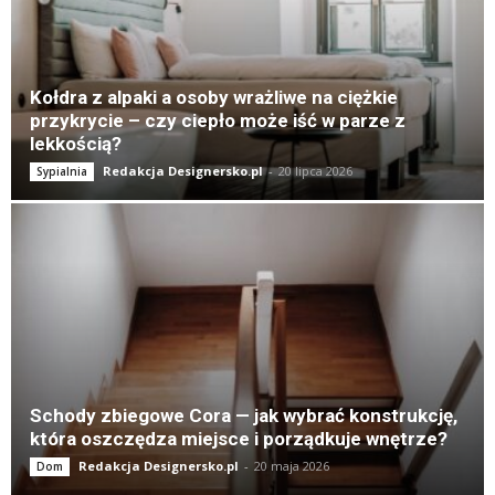
Kołdra z alpaki a osoby wrażliwe na ciężkie
przykrycie – czy ciepło może iść w parze z
lekkością?
Redakcja Designersko.pl
-
20 lipca 2026
Sypialnia
Schody zbiegowe Cora — jak wybrać konstrukcję,
która oszczędza miejsce i porządkuje wnętrze?
Redakcja Designersko.pl
-
20 maja 2026
Dom