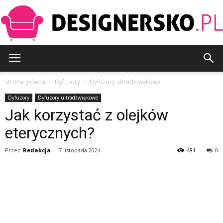
Designersko.pl
Strona główna
Dyfuzory
Dyfuzory ultradźwiękowe
Dyfuzory
Dyfuzory ultradźwiękowe
Jak korzystać z olejków
eterycznych?
Przez
Redakcja
-
7 listopada 2024
481
0