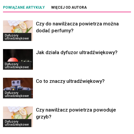
POWIĄZANE ARTYKUŁY
WIĘCEJ OD AUTORA
Czy do nawilżacza powietrza można
dodać perfumy?
Dyfuzory
ultradźwiękowe
Jak działa dyfuzor ultradźwiękowy?
Dyfuzory
ultradźwiękowe
Co to znaczy ultradźwiękowy?
Dyfuzory
ultradźwiękowe
Czy nawilżacz powietrza powoduje
grzyb?
Dyfuzory
ultradźwiękowe