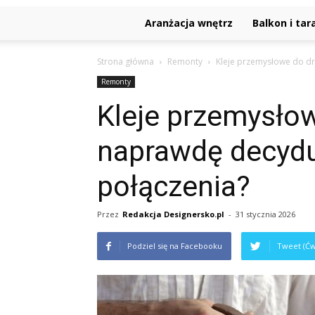
Aranżacja wnętrz
Balkon i tar
Strona główna
Remonty
Kleje przemysłowe do dr
Remonty
Kleje przemysło
naprawdę decydu
połączenia?
Przez
Redakcja Designersko.pl
-
31 stycznia 2026
Podziel się na Facebooku
Tweet (Ćw