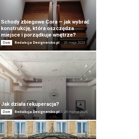
Schody zbiegowe Cora — jak wybrać
konstrukcję, która oszczędza
miejsce i porządkuje wnętrze?
Redakcja Designersko.pl
-
20 maja 2026
Dom
Jak działa rekuperacja?
Redakcja Designersko.pl
-
24 marca 2026
Dom