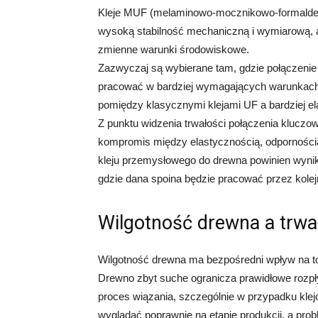
Kleje MUF (melaminowo-mocznikowo-formaldehy
wysoką stabilność mechaniczną i wymiarową, a 
zmienne warunki środowiskowe.
Zazwyczaj są wybierane tam, gdzie połączenie
pracować w bardziej wymagających warunkach 
pomiędzy klasycznymi klejami UF a bardziej 
Z punktu widzenia trwałości połączenia kluczowe
kompromis między elastycznością, odpornością 
kleju przemysłowego do drewna powinien wynikać
gdzie dana spoina będzie pracować przez kolejn
Wilgotność drewna a trwa
Wilgotność drewna ma bezpośredni wpływ na to, 
Drewno zbyt suche ogranicza prawidłowe rozpły
proces wiązania, szczególnie w przypadku kle
wyglądać poprawnie na etapie produkcji, a pro