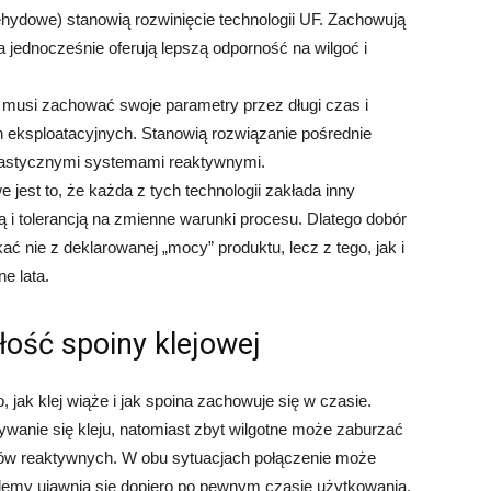
dowe) stanowią rozwinięcie technologii UF. Zachowują
jednocześnie oferują lepszą odporność na wilgoć i
 musi zachować swoje parametry przez długi czas i
eksploatacyjnych. Stanowią rozwiązanie pośrednie
elastycznymi systemami reaktywnymi.
 jest to, że każda z tych technologii zakłada inny
i tolerancją na zmienne warunki procesu. Dlatego dobór
 nie z deklarowanej „mocy” produktu, lecz z tego, jak i
e lata.
łość spoiny klejowej
jak klej wiąże i jak spoina zachowuje się w czasie.
wanie się kleju, natomiast zbyt wilgotne może zaburzać
jów reaktywnych. W obu sytuacjach połączenie może
blemy ujawnią się dopiero po pewnym czasie użytkowania.