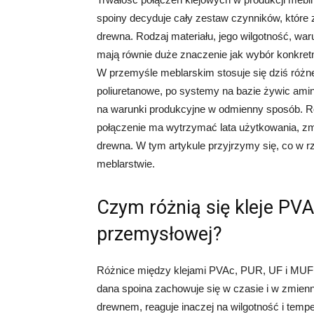
spoiny decyduje cały zestaw czynników, które z
drewna. Rodzaj materiału, jego wilgotność, war
mają równie duże znaczenie jak wybór konkretne
W przemyśle meblarskim stosuje się dziś różne
poliuretanowe, po systemy na bazie żywic amin
na warunki produkcyjne w odmienny sposób. Ró
połączenie ma wytrzymać lata użytkowania, zmi
drewna. W tym artykule przyjrzymy się, co w r
meblarstwie.
Czym różnią się kleje PV
przemysłowej?
Różnice między klejami PVAc, PUR, UF i MUF nie
dana spoina zachowuje się w czasie i w zmienn
drewnem, reaguje inaczej na wilgotność i tempe