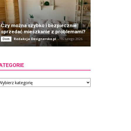
Czy można szybko i bezpiecznie
sprzedać mieszkanie z problemami?
Redakcja Designersko.pl
-
16 lutego 2026
Dom
ATEGORIE
tegorie