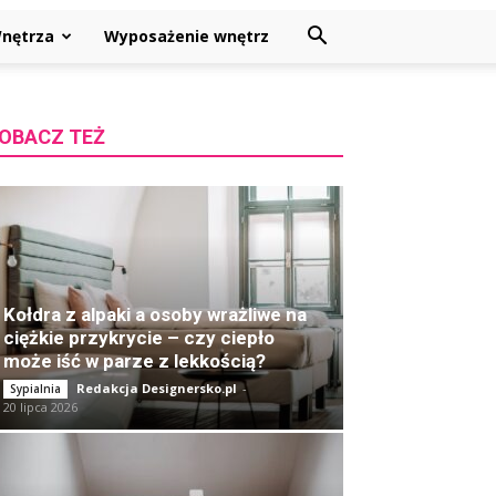
nętrza
Wyposażenie wnętrz
OBACZ TEŻ
Kołdra z alpaki a osoby wrażliwe na
ciężkie przykrycie – czy ciepło
może iść w parze z lekkością?
Redakcja Designersko.pl
-
Sypialnia
20 lipca 2026