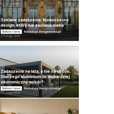
Szklane zadaszenia: Nowoczesny
design, który nie zasłania nieba
Redakcja Designersko.pl
-
Balkon i taras
27 lutego 2026
Zadaszenie na lata, a nie na sezon.
Dlaczego aluminium to najbardziej
ekonomiczny wybór?
Redakcja Designersko.pl
-
Balkon i taras
27 lutego 2026