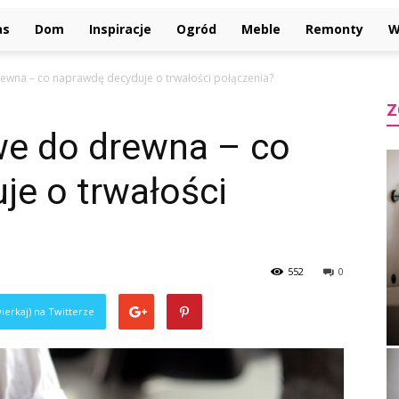
as
Dom
Inspiracje
Ogród
Meble
Remonty
W
ewna – co naprawdę decyduje o trwałości połączenia?
Z
we do drewna – co
je o trwałości
552
0
ierkaj) na Twitterze