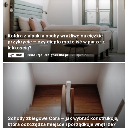
K
Kołdra z alpaki a osoby wrażliwe na ciężkie
przykrycie – czy ciepło może iść w parze z
lekkością?
Redakcja Designersko.pl
-
20 lipca 2026
Sypialnia
Schody zbiegowe Cora — jak wybrać konstrukcję,
która oszczędza miejsce i porządkuje wnętrze?