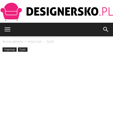
Designersko.pl
Strona główna
Inspiracje
Dyski
Inspiracje
Dyski