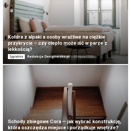
K
Kołdra z alpaki a osoby wrażliwe na ciężkie
przykrycie – czy ciepło może iść w parze z
lekkością?
Redakcja Designersko.pl
-
20 lipca 2026
Sypialnia
Schody zbiegowe Cora — jak wybrać konstrukcję,
która oszczędza miejsce i porządkuje wnętrze?