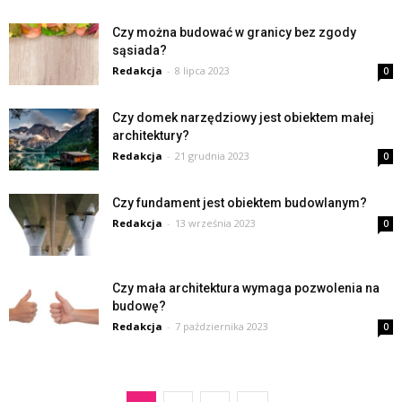
Czy można budować w granicy bez zgody
sąsiada?
Redakcja
-
8 lipca 2023
0
Czy domek narzędziowy jest obiektem małej
architektury?
Redakcja
-
21 grudnia 2023
0
Czy fundament jest obiektem budowlanym?
Redakcja
-
13 września 2023
0
Czy mała architektura wymaga pozwolenia na
budowę?
Redakcja
-
7 października 2023
0