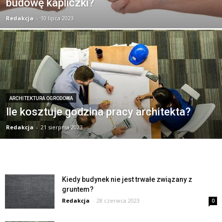
budowę kapliczki?
Redakcja
-
10 lipca 2023
ARCHITEKTURA OGRODOWA
Ile kosztuje godzina pracy architekta?
Redakcja
-
21 sierpnia 2023
Kiedy budynek nie jest trwałe związany z
gruntem?
Redakcja
-
28 czerwca 2023
0