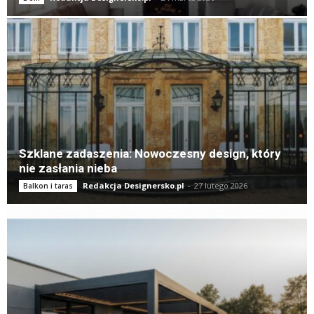
Szklane zadaszenia: Nowoczesny design, który
nie zasłania nieba
Redakcja Designersko.pl
-
27 lutego 2026
Balkon i taras