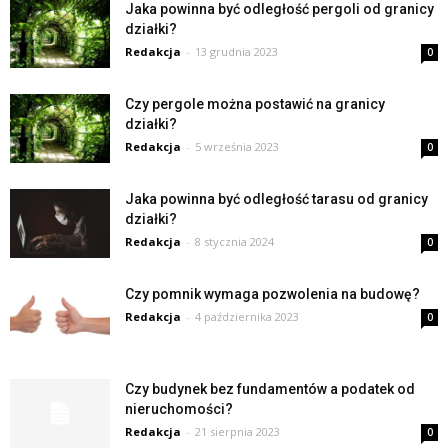
Jaka powinna być odległość pergoli od granicy
działki?
Redakcja
-
13 grudnia 2023
0
Czy pergole można postawić na granicy
działki?
Redakcja
-
5 września 2023
0
Jaka powinna być odległość tarasu od granicy
działki?
Redakcja
-
8 stycznia 2024
0
Czy pomnik wymaga pozwolenia na budowę?
Redakcja
-
4 października 2023
0
Czy budynek bez fundamentów a podatek od
nieruchomości?
Redakcja
-
21 sierpnia 2023
0