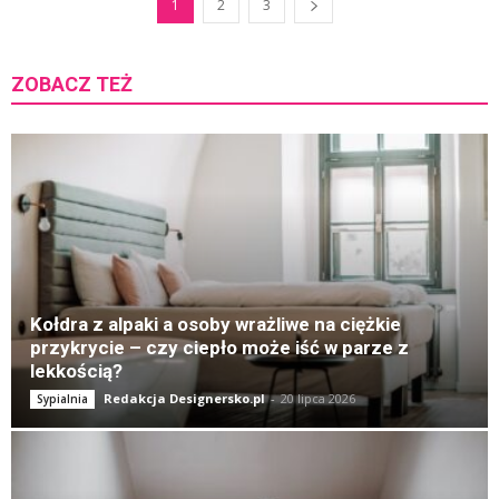
1
2
3
ZOBACZ TEŻ
K
Kołdra z alpaki a osoby wrażliwe na ciężkie
przykrycie – czy ciepło może iść w parze z
lekkością?
Redakcja Designersko.pl
-
20 lipca 2026
Sypialnia