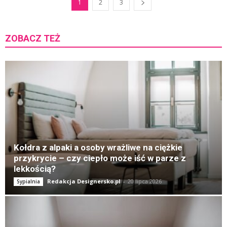
1
2
3
ZOBACZ TEŻ
K
Kołdra z alpaki a osoby wrażliwe na ciężkie
przykrycie – czy ciepło może iść w parze z
lekkością?
Redakcja Designersko.pl
-
20 lipca 2026
Sypialnia