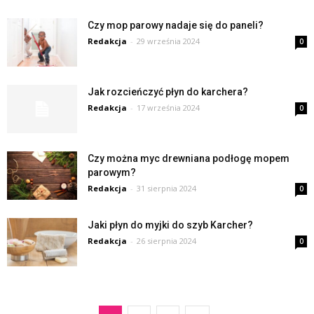
Czy mop parowy nadaje się do paneli?
Redakcja
-
29 września 2024
0
Jak rozcieńczyć płyn do karchera?
Redakcja
-
17 września 2024
0
Czy można myc drewniana podłogę mopem
parowym?
Redakcja
-
31 sierpnia 2024
0
Jaki płyn do myjki do szyb Karcher?
Redakcja
-
26 sierpnia 2024
0