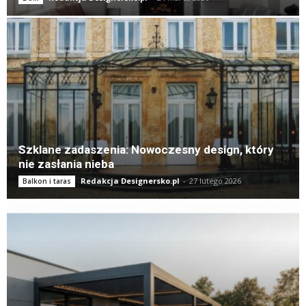
Szklane zadaszenia: Nowoczesny design, który
nie zasłania nieba
Redakcja Designersko.pl
-
27 lutego 2026
Balkon i taras