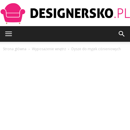
Designersko.pl
Strona główna
Wyposażenie wnętrz
Dysze do myjek ciśnieniowych