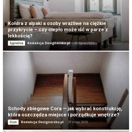
Kołdra z alpaki a osoby wrażliwe na ciężkie
przykrycie – czy ciepło może iść w parze z
lekkością?
Redakcja Designersko.pl
-
20 lipca 2026
Sypialnia
Schody zbiegowe Cora — jak wybrać konstrukcję,
która oszczędza miejsce i porządkuje wnętrze?
Redakcja Designersko.pl
-
20 maja 2026
Dom