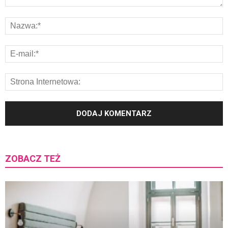
ZOBACZ TEŻ
K