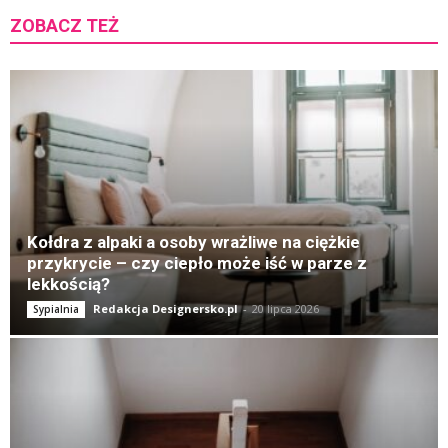
ZOBACZ TEŻ
K
Kołdra z alpaki a osoby wrażliwe na ciężkie
przykrycie – czy ciepło może iść w parze z
lekkością?
Redakcja Designersko.pl
-
20 lipca 2026
Sypialnia