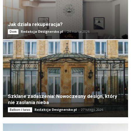
Jak działa rekuperacja?
Redakcja Designersko.pl
-
24 marca 2026
Dom
Szklane zadaszenia: Nowoczesny design, który
nie zasłania nieba
Redakcja Designersko.pl
-
27 lutego 2026
Balkon i taras