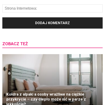
ZOBACZ TEŻ
K
Kołdra z alpaki a osoby wrażliwe na ciężkie
przykrycie – czy ciepło może iść w parze z
lekkością?