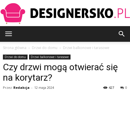
Designersko.pl
Strona główna
Drzwi do domu
Drzwi balkonowe i tarasowe
Drzwi do domu
Drzwi balkonowe i tarasowe
Czy drzwi mogą otwierać się
na korytarz?
Przez
Redakcja
-
12 maja 2024
427
0