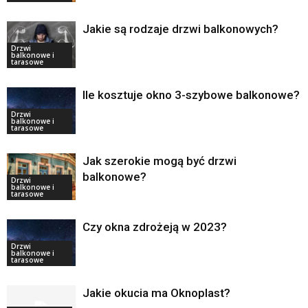
Jakie są rodzaje drzwi balkonowych?
Drzwi
balkonowe i
tarasowe
Ile kosztuje okno 3-szybowe balkonowe?
Drzwi
balkonowe i
tarasowe
Jak szerokie mogą być drzwi
balkonowe?
Drzwi
balkonowe i
tarasowe
Czy okna zdrożeją w 2023?
Drzwi
balkonowe i
tarasowe
Jakie okucia ma Oknoplast?