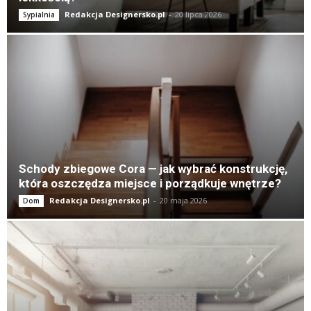
Redakcja Designersko.pl
-
20 lipca 2026
Sypialnia
Schody zbiegowe Cora — jak wybrać konstrukcję,
która oszczędza miejsce i porządkuje wnętrze?
Redakcja Designersko.pl
-
20 maja 2026
Dom