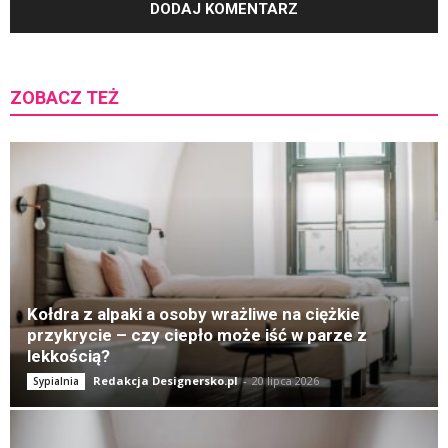
ZOBACZ TEŻ
K
Kołdra z alpaki a osoby wrażliwe na ciężkie
przykrycie – czy ciepło może iść w parze z
lekkością?
Redakcja Designersko.pl
-
20 lipca 2026
Sypialnia