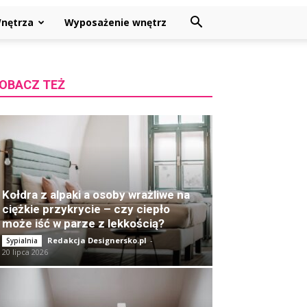
nętrza
Wyposażenie wnętrz
OBACZ TEŻ
Kołdra z alpaki a osoby wrażliwe na
ciężkie przykrycie – czy ciepło
może iść w parze z lekkością?
Redakcja Designersko.pl
-
Sypialnia
20 lipca 2026