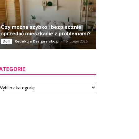
Czy można szybko i bezpiecznie
sprzedać mieszkanie z problemami?
Redakcja Designersko.pl
-
16 lutego 2026
Dom
ATEGORIE
tegorie