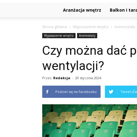
Aranżacja wnętrz
Balkon i tar
Strona główna
Wyposażenie wnętrz
Anemostaty
Wyposażenie wnętrz
Anemostaty
Czy można dać p
wentylacji?
Przez
Redakcja
-
20 stycznia 2024
Podziel się na Facebooku
Tweet (Ćw