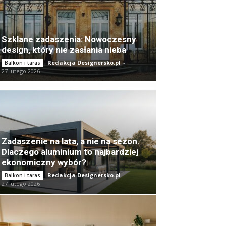
Szklane zadaszenia: Nowoczesny
design, który nie zasłania nieba
Redakcja Designersko.pl
-
Balkon i taras
27 lutego 2026
Zadaszenie na lata, a nie na sezon.
Dlaczego aluminium to najbardziej
ekonomiczny wybór?
Redakcja Designersko.pl
-
Balkon i taras
27 lutego 2026