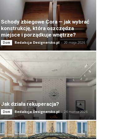
Schody zbiegowe Cora — jak wybrać
konstrukcję, która oszczędza
miejsce i porządkuje wnętrze?
Redakcja Designersko.pl
-
20 maja 2026
Dom
Jak działa rekuperacja?
Redakcja Designersko.pl
-
24 marca 2026
Dom