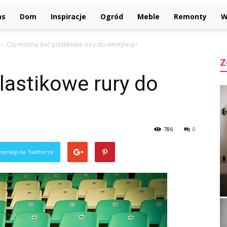
as
Dom
Inspiracje
Ogród
Meble
Remonty
W
Czy można dać plastikowe rury do wentylacji?
Z
lastikowe rury do
786
0
ierkaj) na Twitterze