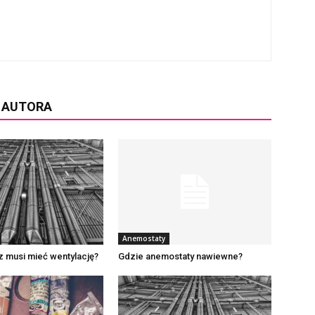
D AUTORA
Anemostaty
z musi mieć wentylację?
Gdzie anemostaty nawiewne?