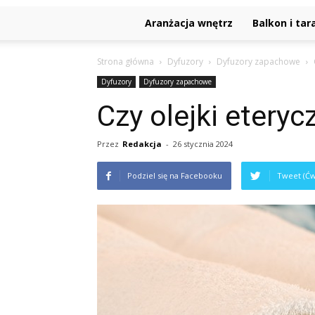
Aranżacja wnętrz
Balkon i tar
Strona główna
Dyfuzory
Dyfuzory zapachowe
Dyfuzory
Dyfuzory zapachowe
Czy olejki etery
Przez
Redakcja
-
26 stycznia 2024
Podziel się na Facebooku
Tweet (Ćw