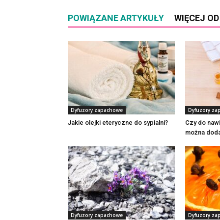
POWIĄZANE ARTYKUŁY
WIĘCEJ O
Dyfuzory zapachowe
Dyfuzory za
Jakie olejki eteryczne do sypialni?
Czy do naw
można doda
Dyfuzory zapachowe
Dyfuzory za