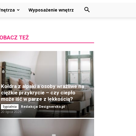
nętrza
Wyposażenie wnętrz
OBACZ TEŻ
Kołdra z alpaki a osoby wrażliwe na
ciężkie przykrycie – czy ciepło
może iść w parze z lekkością?
Redakcja Designersko.pl
-
Sypialnia
20 lipca 2026