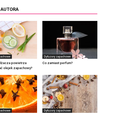
D AUTORA
pachowe
Dyfuzory zapachowe
ilżacza powietrza
Co zamiast perfum?
ć olejek zapachowy?
pachowe
Dyfuzory zapachowe