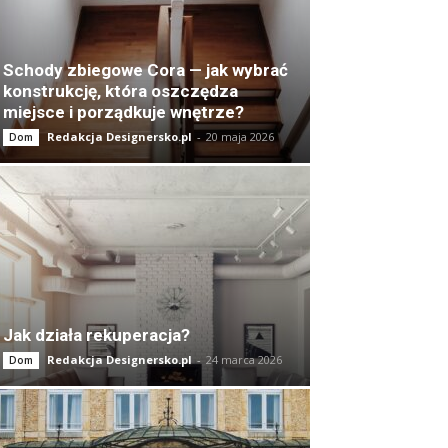
Schody zbiegowe Cora — jak wybrać
konstrukcję, która oszczędza
miejsce i porządkuje wnętrze?
Redakcja Designersko.pl
-
20 maja 2026
Dom
Jak działa rekuperacja?
Redakcja Designersko.pl
-
24 marca 2026
Dom