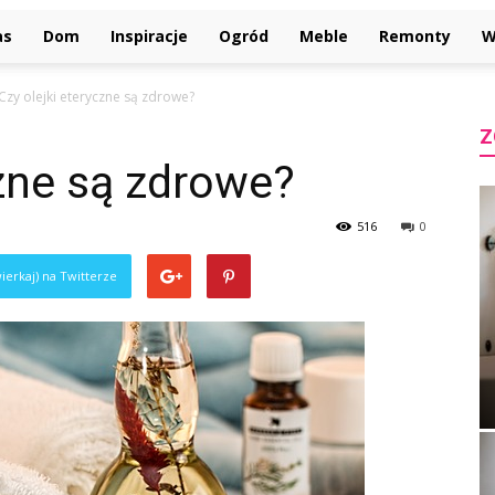
as
Dom
Inspiracje
Ogród
Meble
Remonty
W
Czy olejki eteryczne są zdrowe?
Z
czne są zdrowe?
516
0
ierkaj) na Twitterze