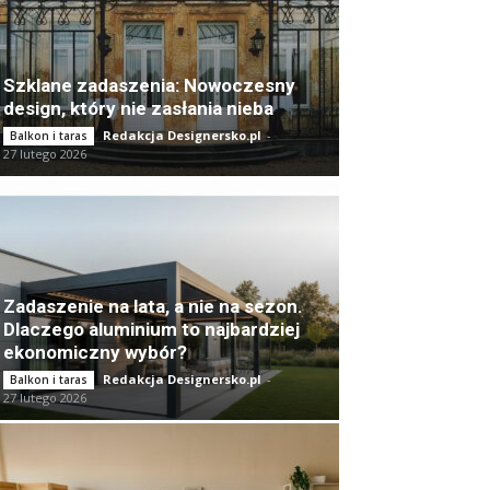
Szklane zadaszenia: Nowoczesny
design, który nie zasłania nieba
Redakcja Designersko.pl
-
Balkon i taras
27 lutego 2026
Zadaszenie na lata, a nie na sezon.
Dlaczego aluminium to najbardziej
ekonomiczny wybór?
Redakcja Designersko.pl
-
Balkon i taras
27 lutego 2026