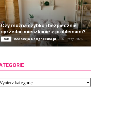
Czy można szybko i bezpiecznie
sprzedać mieszkanie z problemami?
Redakcja Designersko.pl
-
16 lutego 2026
Dom
ATEGORIE
tegorie