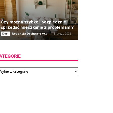
Czy można szybko i bezpiecznie
sprzedać mieszkanie z problemami?
Redakcja Designersko.pl
-
16 lutego 2026
Dom
ATEGORIE
tegorie