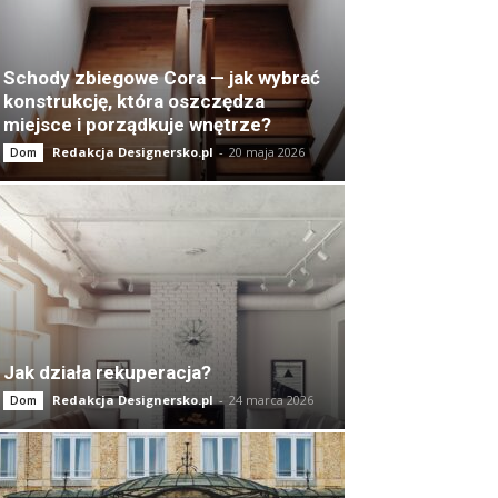
Schody zbiegowe Cora — jak wybrać
konstrukcję, która oszczędza
miejsce i porządkuje wnętrze?
Redakcja Designersko.pl
-
20 maja 2026
Dom
Jak działa rekuperacja?
Redakcja Designersko.pl
-
24 marca 2026
Dom