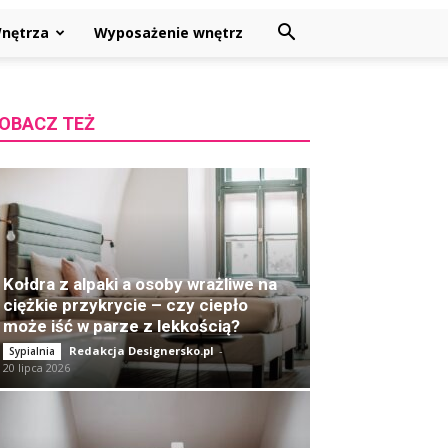
nętrza
Wyposażenie wnętrz
OBACZ TEŻ
Kołdra z alpaki a osoby wrażliwe na
ciężkie przykrycie – czy ciepło
może iść w parze z lekkością?
Redakcja Designersko.pl
-
Sypialnia
20 lipca 2026