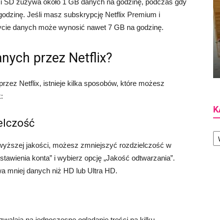
ci SD zużywa około 1 GB danych na godzinę, podczas gdy
odzinę. Jeśli masz subskrypcję Netflix Premium i
użycie danych może wynosić nawet 7 GB na godzinę.
nych przez Netflix?
zez Netflix, istnieje kilka sposobów, które możesz
:
K
elczość
Ka
jwyższej jakości, możesz zmniejszyć rozdzielczość w
Ustawienia konta” i wybierz opcję „Jakość odtwarzania”.
 mniej danych niż HD lub Ultra HD.
ozwalają na jednoczesne oglądanie treści na kilku