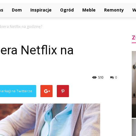
as
Dom
Inspiracje
Ogród
Meble
Remonty
W
obiera Netflix na godzinę?
Z
iera Netflix na
510
0
ierkaj) na Twitterze