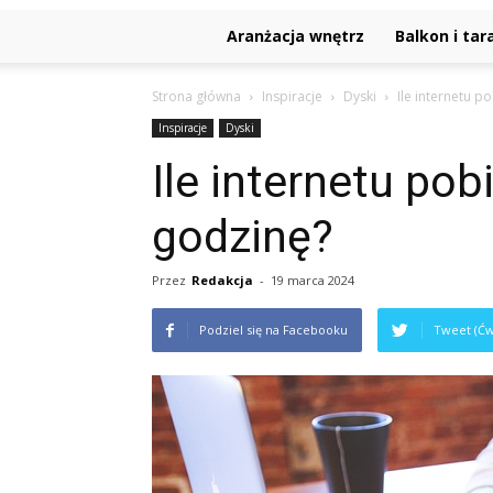
Aranżacja wnętrz
Balkon i tar
Strona główna
Inspiracje
Dyski
Ile internetu p
Inspiracje
Dyski
Ile internetu pob
godzinę?
Przez
Redakcja
-
19 marca 2024
Podziel się na Facebooku
Tweet (Ćw