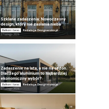
Szklane zadaszenia: Nowoczesny
design, który nie zasłania nieba
Redakcja Designersko.pl
-
Balkon i taras
27 lutego 2026
Zadaszenie na lata, a nie na sezon.
Dlaczego aluminium to najbardziej
ekonomiczny wybór?
Redakcja Designersko.pl
-
Balkon i taras
27 lutego 2026