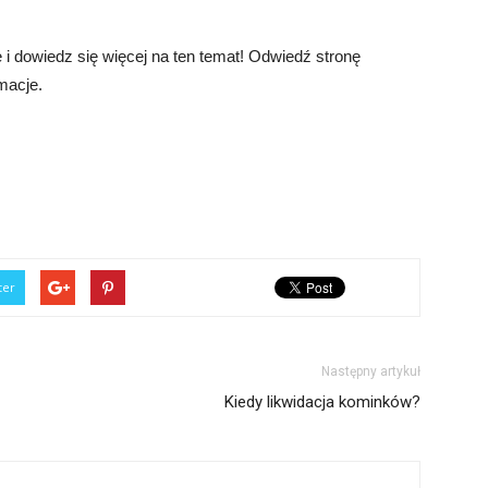
nę i dowiedz się więcej na ten temat! Odwiedź stronę
macje.
ter
Następny artykuł
Kiedy likwidacja kominków?