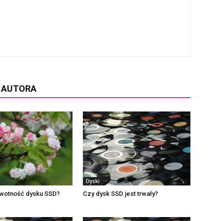
D AUTORA
Dyski
ywotność dysku SSD?
Czy dysk SSD jest trwały?