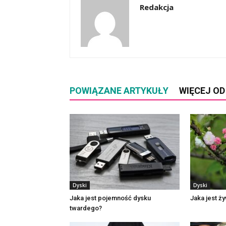
Redakcja
POWIĄZANE ARTYKUŁY
WIĘCEJ O
Dyski
Dyski
Jaka jest pojemność dysku
Jaka jest ż
twardego?