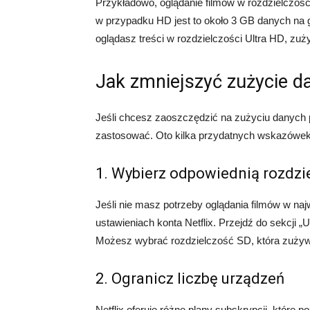
Przykładowo, oglądanie filmów w rozdzielczoś
w przypadku HD jest to około 3 GB danych na g
oglądasz treści w rozdzielczości Ultra HD, z
Jak zmniejszyć zużycie da
Jeśli chcesz zaoszczędzić na zużyciu danych pr
zastosować. Oto kilka przydatnych wskazówek
1. Wybierz odpowiednią rozdzi
Jeśli nie masz potrzeby oglądania filmów w na
ustawieniach konta Netflix. Przejdź do sekcji „
Możesz wybrać rozdzielczość SD, która zużywa
2. Ogranicz liczbę urządzeń
Netflix oferuje różne plany subskrypcji, które p