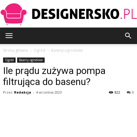
Designersko.pl
Strona główna
Ogród
Baseny ogrodowe
Ogród
Baseny ogrodowe
Ile prądu zużywa pompa
filtrująca do basenu?
Przez
Redakcja
-
4 września 2023
822
0