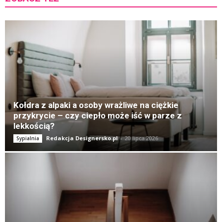
K
Kołdra z alpaki a osoby wrażliwe na ciężkie
przykrycie – czy ciepło może iść w parze z
lekkością?
Redakcja Designersko.pl
-
20 lipca 2026
Sypialnia