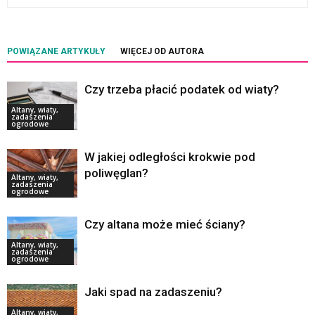
POWIĄZANE ARTYKUŁY
WIĘCEJ OD AUTORA
Czy trzeba płacić podatek od wiaty?
Altany, wiaty,
zadaszenia
ogrodowe
W jakiej odległości krokwie pod
poliwęglan?
Altany, wiaty,
zadaszenia
ogrodowe
Czy altana może mieć ściany?
Altany, wiaty,
zadaszenia
ogrodowe
Jaki spad na zadaszeniu?
Altany, wiaty,