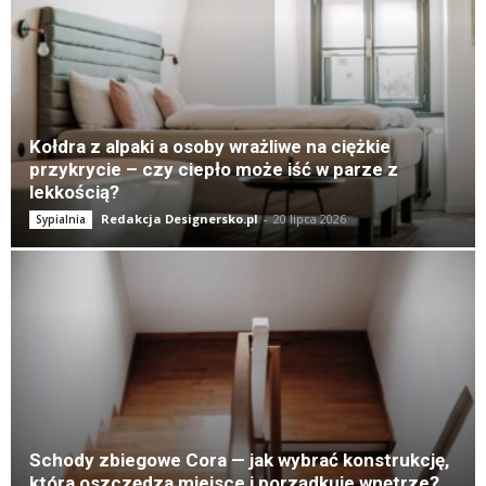
K
Kołdra z alpaki a osoby wrażliwe na ciężkie
przykrycie – czy ciepło może iść w parze z
lekkością?
Redakcja Designersko.pl
-
20 lipca 2026
Sypialnia
Schody zbiegowe Cora — jak wybrać konstrukcję,
która oszczędza miejsce i porządkuje wnętrze?