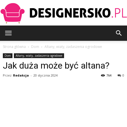
Designersko.pl
Strona główna
Dom
Altany, wiaty, zadaszenia ogrodowe
Dom
Altany, wiaty, zadaszenia ogrodowe
Jak duża może być altana?
Przez
Redakcja
-
20 stycznia 2024
764
0