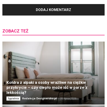
ZOBACZ TEŻ
K
Kołdra z alpaki a osoby wrażliwe na ciężkie
przykrycie – czy ciepło może iść w parze z
lekkością?
Redakcja Designersko.pl
-
20 lipca 2026
Sypialnia