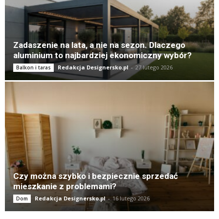
Zadaszenie na lata, a nie na sezon. Dlaczego
aluminium to najbardziej ekonomiczny wybór?
Redakcja Designersko.pl
-
27 lutego 2026
Balkon i taras
Czy można szybko i bezpiecznie sprzedać
mieszkanie z problemami?
Redakcja Designersko.pl
-
16 lutego 2026
Dom