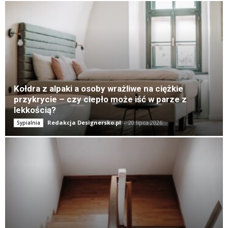
K
Kołdra z alpaki a osoby wrażliwe na ciężkie
przykrycie – czy ciepło może iść w parze z
lekkością?
Redakcja Designersko.pl
-
20 lipca 2026
Sypialnia