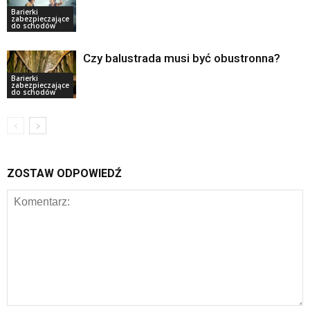
Barierki
zabezpieczające
do schodów
Czy balustrada musi być obustronna?
Barierki
zabezpieczające
do schodów
ZOSTAW ODPOWIEDŹ