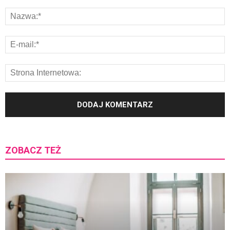
ZOBACZ TEŻ
K