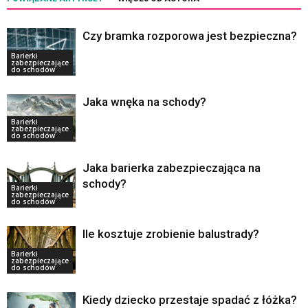
Czy bramka rozporowa jest bezpieczna?
Barierki
zabezpieczające
do schodów
Jaka wnęka na schody?
Barierki
zabezpieczające
do schodów
Jaka barierka zabezpieczająca na
schody?
Barierki
zabezpieczające
do schodów
Ile kosztuje zrobienie balustrady?
Barierki
zabezpieczające
do schodów
Kiedy dziecko przestaje spadać z łóżka?