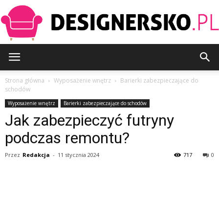
Designersko.pl
Strona główna
Wyposażenie wnętrz
Barierki zabezpieczające do
schodów
Wyposażenie wnętrz
Barierki zabezpieczające do schodów
Jak zabezpieczyć futryny
podczas remontu?
Przez
Redakcja
-
11 stycznia 2024
717
0