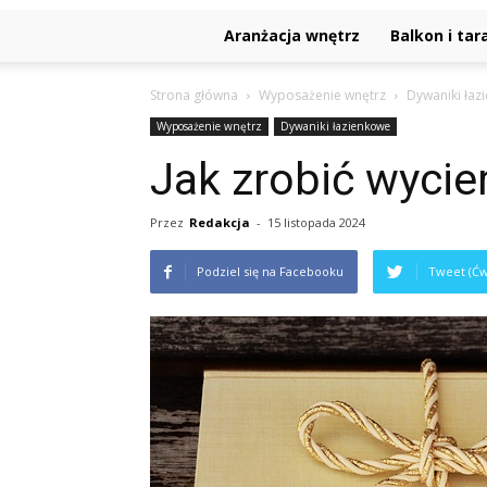
Aranżacja wnętrz
Balkon i tar
Strona główna
Wyposażenie wnętrz
Dywaniki łaz
Wyposażenie wnętrz
Dywaniki łazienkowe
Jak zrobić wycie
Przez
Redakcja
-
15 listopada 2024
Podziel się na Facebooku
Tweet (Ćw