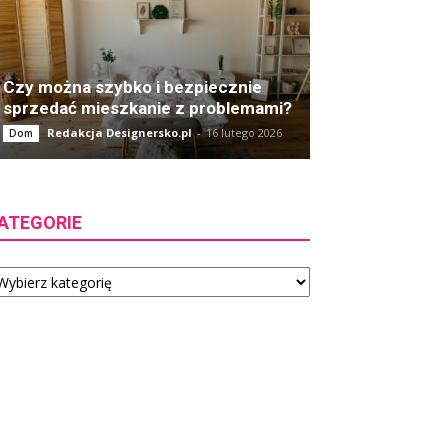
Czy można szybko i bezpiecznie
sprzedać mieszkanie z problemami?
Redakcja Designersko.pl
-
16 lutego 2026
Dom
ATEGORIE
tegorie