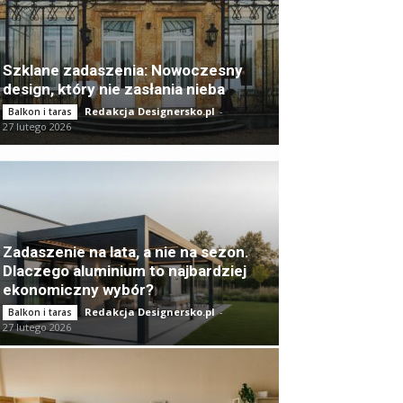
Szklane zadaszenia: Nowoczesny
design, który nie zasłania nieba
Redakcja Designersko.pl
-
Balkon i taras
27 lutego 2026
Zadaszenie na lata, a nie na sezon.
Dlaczego aluminium to najbardziej
ekonomiczny wybór?
Redakcja Designersko.pl
-
Balkon i taras
27 lutego 2026