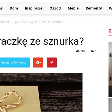
as
Dom
Inspiracje
Ogród
Meble
Remonty
W
ienkowe
Jak zrobić wycieraczkę ze sznurka?
Z
raczkę ze sznurka?
384
0
ierkaj) na Twitterze