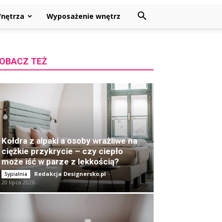
nętrza
Wyposażenie wnętrz
OBACZ TEŻ
Kołdra z alpaki a osoby wrażliwe na
ciężkie przykrycie – czy ciepło
może iść w parze z lekkością?
Redakcja Designersko.pl
-
Sypialnia
20 lipca 2026