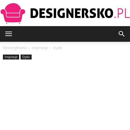
Designersko.pl
Strona główna
Inspiracje
Dyski
Inspiracje
Dyski