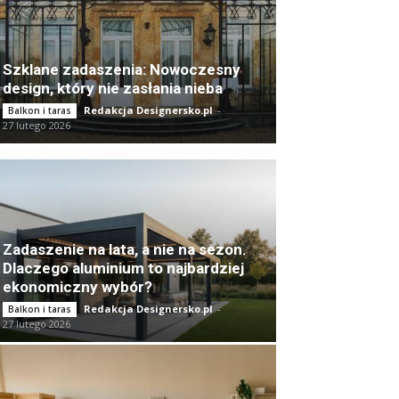
Szklane zadaszenia: Nowoczesny
design, który nie zasłania nieba
Redakcja Designersko.pl
-
Balkon i taras
27 lutego 2026
Zadaszenie na lata, a nie na sezon.
Dlaczego aluminium to najbardziej
ekonomiczny wybór?
Redakcja Designersko.pl
-
Balkon i taras
27 lutego 2026