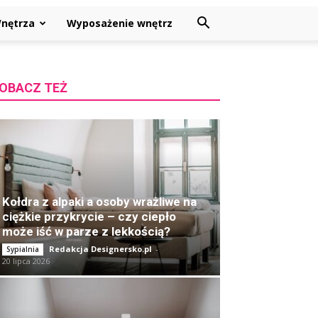
nętrza
Wyposażenie wnętrz
OBACZ TEŻ
Kołdra z alpaki a osoby wrażliwe na
ciężkie przykrycie – czy ciepło
może iść w parze z lekkością?
Redakcja Designersko.pl
-
Sypialnia
20 lipca 2026