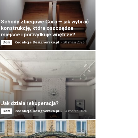
Schody zbiegowe Cora — jak wybrać
konstrukcję, która oszczędza
miejsce i porządkuje wnętrze?
Redakcja Designersko.pl
-
20 maja 2026
Dom
Jak działa rekuperacja?
Redakcja Designersko.pl
-
24 marca 2026
Dom