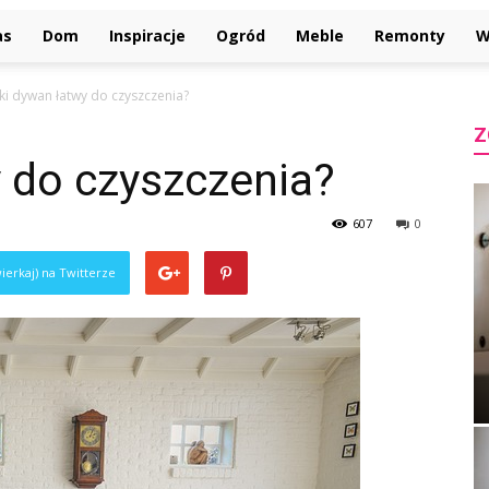
as
Dom
Inspiracje
Ogród
Meble
Remonty
W
aki dywan łatwy do czyszczenia?
Z
 do czyszczenia?
607
0
ierkaj) na Twitterze