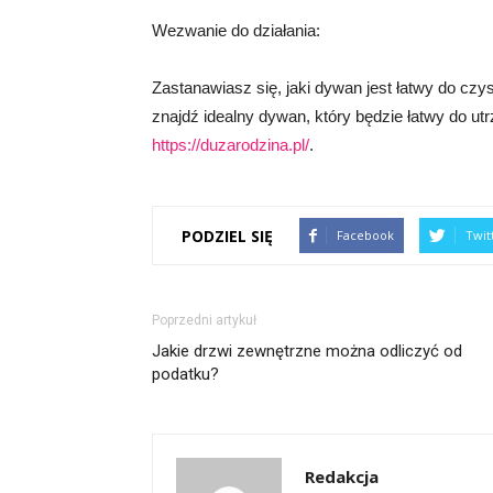
Wezwanie do działania:
Zastanawiasz się, jaki dywan jest łatwy do czys
znajdź idealny dywan, który będzie łatwy do utr
https://duzarodzina.pl/
.
PODZIEL SIĘ
Facebook
Twit
Poprzedni artykuł
Jakie drzwi zewnętrzne można odliczyć od
podatku?
Redakcja