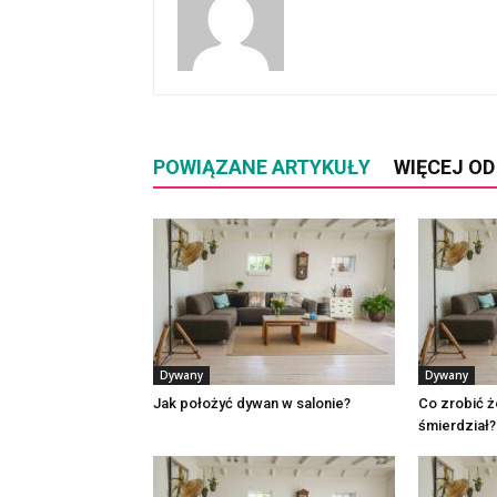
POWIĄZANE ARTYKUŁY
WIĘCEJ O
Dywany
Dywany
Jak położyć dywan w salonie?
Co zrobić ż
śmierdział?