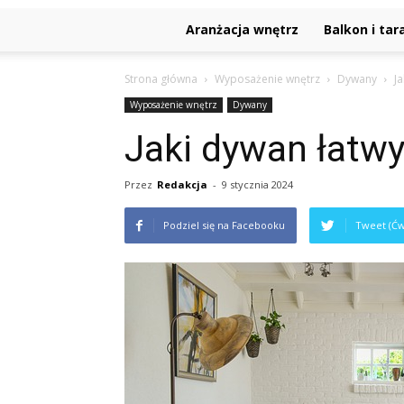
Aranżacja wnętrz
Balkon i tar
Strona główna
Wyposażenie wnętrz
Dywany
J
Wyposażenie wnętrz
Dywany
Jaki dywan łatwy
Przez
Redakcja
-
9 stycznia 2024
Podziel się na Facebooku
Tweet (Ćw