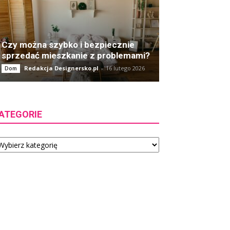
Czy można szybko i bezpiecznie
sprzedać mieszkanie z problemami?
Redakcja Designersko.pl
-
16 lutego 2026
Dom
ATEGORIE
tegorie