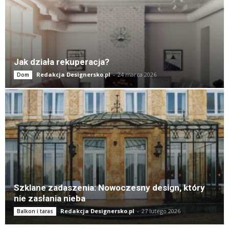
Jak działa rekuperacja?
Redakcja Designersko.pl
-
24 marca 2026
Dom
Szklane zadaszenia: Nowoczesny design, który
nie zasłania nieba
Redakcja Designersko.pl
-
27 lutego 2026
Balkon i taras