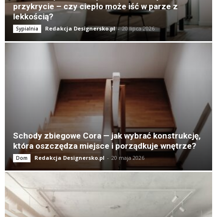
przykrycie – czy ciepło może iść w parze z
lekkością?
Redakcja Designersko.pl
-
20 lipca 2026
Sypialnia
Schody zbiegowe Cora — jak wybrać konstrukcję,
która oszczędza miejsce i porządkuje wnętrze?
Redakcja Designersko.pl
-
20 maja 2026
Dom