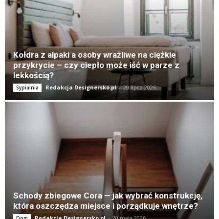
K
Kołdra z alpaki a osoby wrażliwe na ciężkie
przykrycie – czy ciepło może iść w parze z
lekkością?
Redakcja Designersko.pl
-
20 lipca 2026
Sypialnia
Schody zbiegowe Cora — jak wybrać konstrukcję,
która oszczędza miejsce i porządkuje wnętrze?
Redakcja Designersko.pl
-
20 maja 2026
Dom