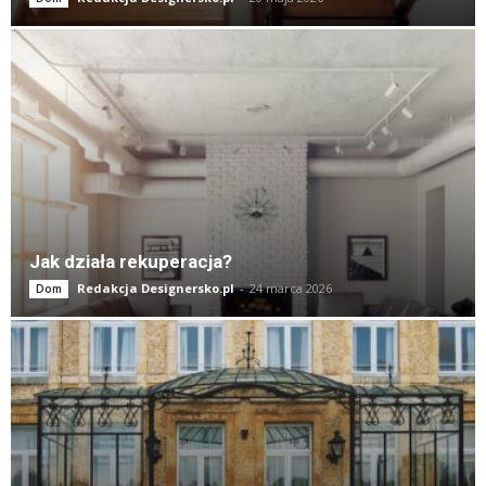
Jak działa rekuperacja?
Redakcja Designersko.pl
-
24 marca 2026
Dom