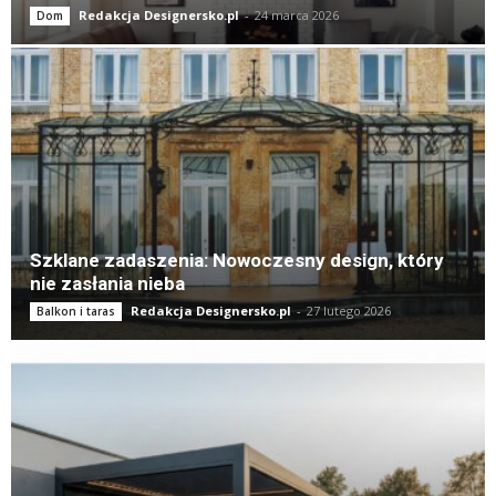
Redakcja Designersko.pl
-
24 marca 2026
Dom
Szklane zadaszenia: Nowoczesny design, który
nie zasłania nieba
Redakcja Designersko.pl
-
27 lutego 2026
Balkon i taras