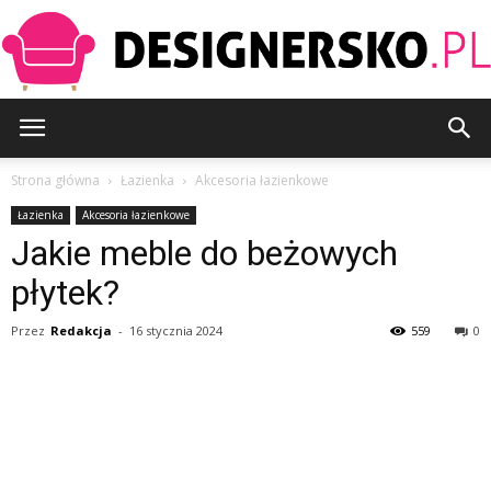
Designersko.pl
Strona główna
Łazienka
Akcesoria łazienkowe
Łazienka
Akcesoria łazienkowe
Jakie meble do beżowych
płytek?
Przez
Redakcja
-
16 stycznia 2024
559
0