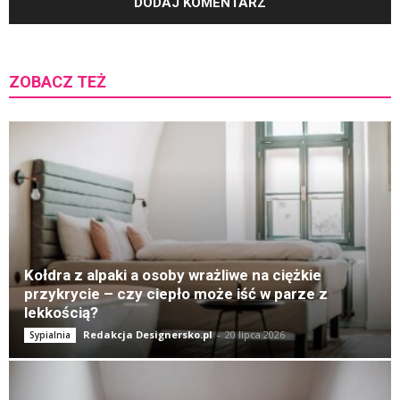
ZOBACZ TEŻ
K
Kołdra z alpaki a osoby wrażliwe na ciężkie
przykrycie – czy ciepło może iść w parze z
lekkością?
Redakcja Designersko.pl
-
20 lipca 2026
Sypialnia