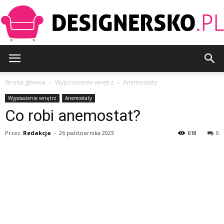
Designersko.pl
Strona główna
Wyposażenie wnętrz
Anemostaty
Wyposażenie wnętrz
Anemostaty
Co robi anemostat?
Przez
Redakcja
-
26 października 2023
618
0