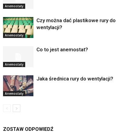
Anemostaty
Czy można dać plastikowe rury do
wentylacji?
Anemostaty
Co to jest anemostat?
Anemostaty
Jaka średnica rury do wentylacji?
Anemostaty
ZOSTAW ODPOWIEDŹ