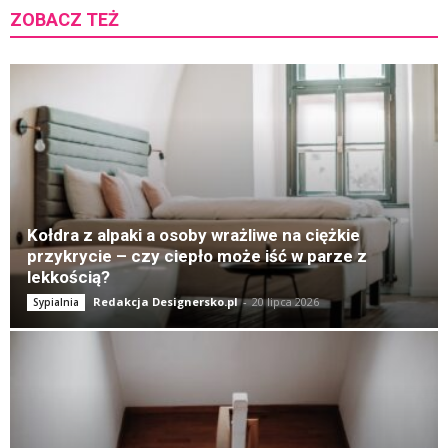
ZOBACZ TEŻ
K
Kołdra z alpaki a osoby wrażliwe na ciężkie
przykrycie – czy ciepło może iść w parze z
lekkością?
Redakcja Designersko.pl
-
20 lipca 2026
Sypialnia