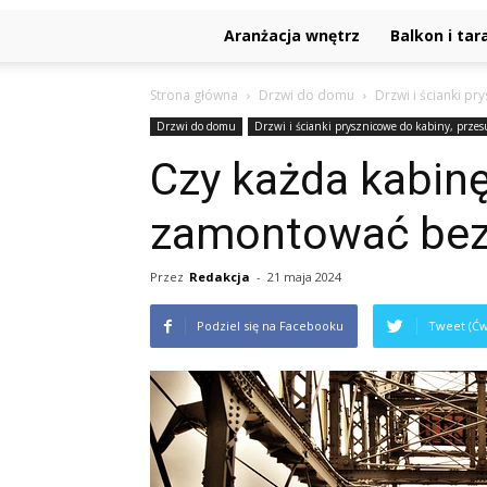
Aranżacja wnętrz
Balkon i tar
Strona główna
Drzwi do domu
Drzwi i ścianki p
Drzwi do domu
Drzwi i ścianki prysznicowe do kabiny, prz
Czy każda kabin
zamontować bez
Przez
Redakcja
-
21 maja 2024
Podziel się na Facebooku
Tweet (Ćw