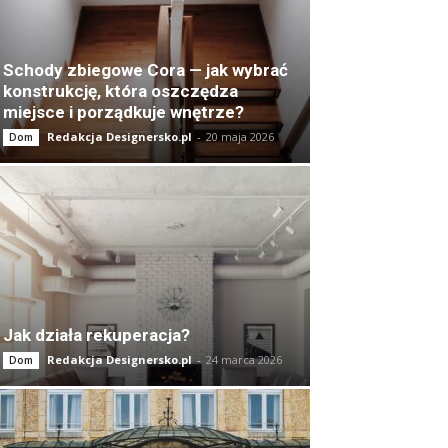
Schody zbiegowe Cora — jak wybrać
konstrukcję, która oszczędza
miejsce i porządkuje wnętrze?
Redakcja Designersko.pl
-
20 maja 2026
Dom
Jak działa rekuperacja?
Redakcja Designersko.pl
-
24 marca 2026
Dom