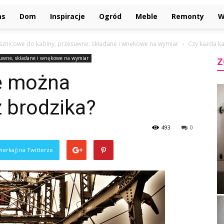
as
Dom
Inspiracje
Ogród
Meble
Remonty
W
rysznicowe do kabiny, przesuwne, składane i wnękowe na wymiar
Czy każda k
esuwne, składane i wnękowe na wymiar
Z
ę można
 brodzika?
493
0
ierkaj) na Twitterze