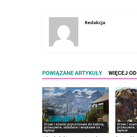
Redakcja
POWIĄZANE ARTYKUŁY
WIĘCEJ O
Drzwi i ścianki prysznicowe do kabiny,
Drzwi i ścia
przesuwne, składane i wnękowe na
przesuwne, 
wymiar
wymiar