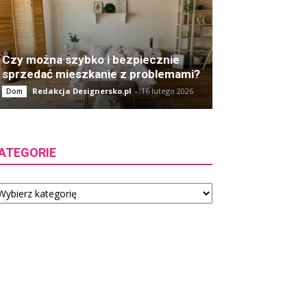
Czy można szybko i bezpiecznie
sprzedać mieszkanie z problemami?
Redakcja Designersko.pl
-
16 lutego 2026
Dom
ATEGORIE
tegorie