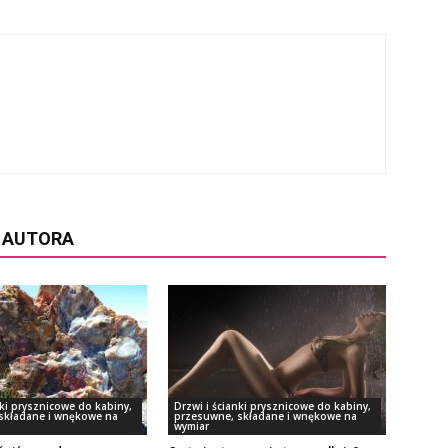
D AUTORA
nki prysznicowe do kabiny,
Drzwi i ścianki prysznicowe do kabiny,
składane i wnękowe na
przesuwne, składane i wnękowe na
wymiar