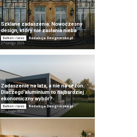
Szklane zadaszenia: Nowoczesny
design, który nie zasłania nieba
Redakcja Designersko.pl
-
Balkon i taras
27 lutego 2026
Zadaszenie na lata, a nie na sezon.
Dlaczego aluminium to najbardziej
ekonomiczny wybór?
Redakcja Designersko.pl
-
Balkon i taras
27 lutego 2026