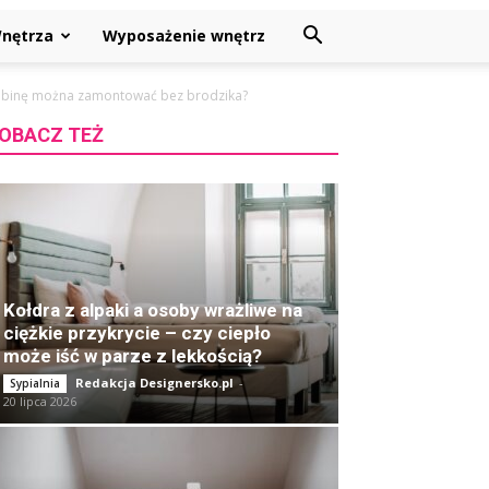
nętrza
Wyposażenie wnętrz
abinę można zamontować bez brodzika?
OBACZ TEŻ
Kołdra z alpaki a osoby wrażliwe na
ciężkie przykrycie – czy ciepło
może iść w parze z lekkością?
Redakcja Designersko.pl
-
Sypialnia
20 lipca 2026