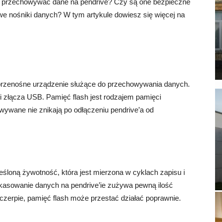
na przechowywać dane na pendrive? Czy są one bezpieczne
we nośniki danych? W tym artykule dowiesz się więcej na
 przenośne urządzenie służące do przechowywania danych.
sh i złącza USB. Pamięć flash jest rodzajem pamięci
owywane nie znikają po odłączeniu pendrive’a od
śloną żywotność, która jest mierzona w cyklach zapisu i
skasowanie danych na pendrive’ie zużywa pewną ilość
yczerpie, pamięć flash może przestać działać poprawnie.