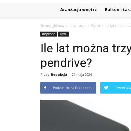
Aranżacja wnętrz
Balkon i tar
Strona główna
Inspiracje
Dyski
Ile lat można 
Inspiracje
Dyski
Ile lat można tr
pendrive?
Przez
Redakcja
-
21 maja 2024
Podziel się na Facebooku
Tweet (Ćw