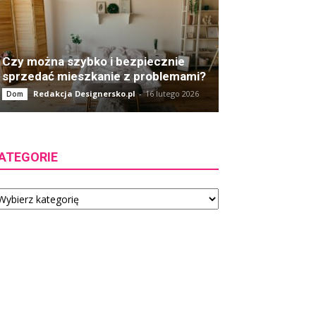
Czy można szybko i bezpiecznie
sprzedać mieszkanie z problemami?
Redakcja Designersko.pl
-
16 lutego 2026
Dom
ATEGORIE
tegorie