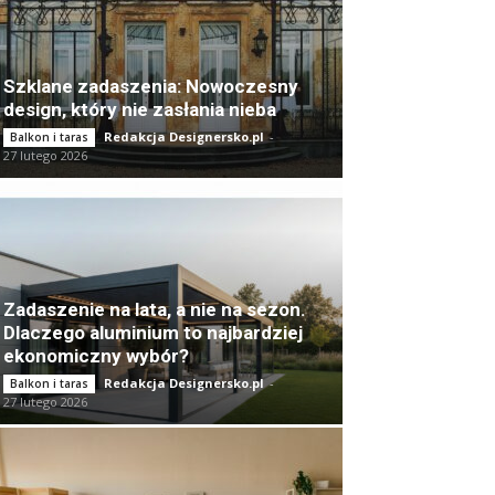
Szklane zadaszenia: Nowoczesny
design, który nie zasłania nieba
Redakcja Designersko.pl
-
Balkon i taras
27 lutego 2026
Zadaszenie na lata, a nie na sezon.
Dlaczego aluminium to najbardziej
ekonomiczny wybór?
Redakcja Designersko.pl
-
Balkon i taras
27 lutego 2026