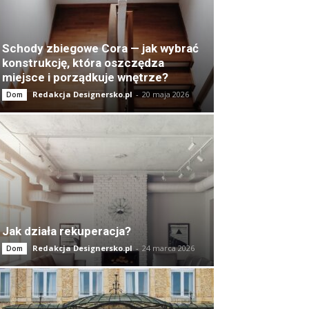
Schody zbiegowe Cora — jak wybrać
konstrukcję, która oszczędza
miejsce i porządkuje wnętrze?
Redakcja Designersko.pl
-
20 maja 2026
Dom
Jak działa rekuperacja?
Redakcja Designersko.pl
-
24 marca 2026
Dom