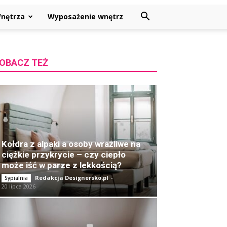
nętrza
Wyposażenie wnętrz
OBACZ TEŻ
Kołdra z alpaki a osoby wrażliwe na
ciężkie przykrycie – czy ciepło
może iść w parze z lekkością?
Redakcja Designersko.pl
-
Sypialnia
20 lipca 2026