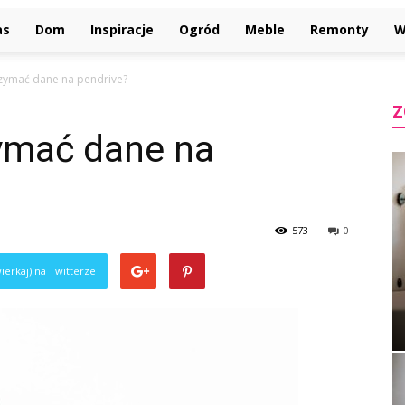
as
Dom
Inspiracje
Ogród
Meble
Remonty
W
trzymać dane na pendrive?
Z
zymać dane na
573
0
ierkaj) na Twitterze