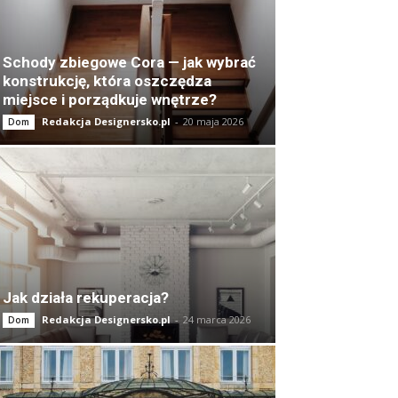
Schody zbiegowe Cora — jak wybrać
konstrukcję, która oszczędza
miejsce i porządkuje wnętrze?
Redakcja Designersko.pl
-
20 maja 2026
Dom
Jak działa rekuperacja?
Redakcja Designersko.pl
-
24 marca 2026
Dom