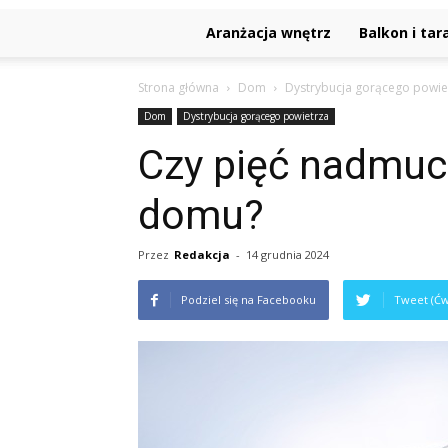
Aranżacja wnętrz
Balkon i tar
Strona główna
Dom
Dystrybucja gorącego powie
Dom
Dystrybucja gorącego powietrza
Czy pięć nadmuc
domu?
Przez
Redakcja
-
14 grudnia 2024
Podziel się na Facebooku
Tweet (Ćw