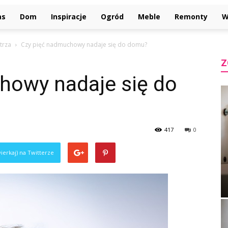
as
Dom
Inspiracje
Ogród
Meble
Remonty
W
trza
Czy pięć nadmuchowy nadaje się do domu?
Z
howy nadaje się do
417
0
ierkaj) na Twitterze