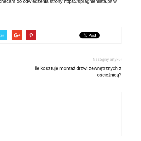
ęcam do odwiedzenia strony https://spragnienilata.pl/ w
ter
Następny artykuł
Ile kosztuje montaż drzwi zewnętrznych z
ościeżnicą?