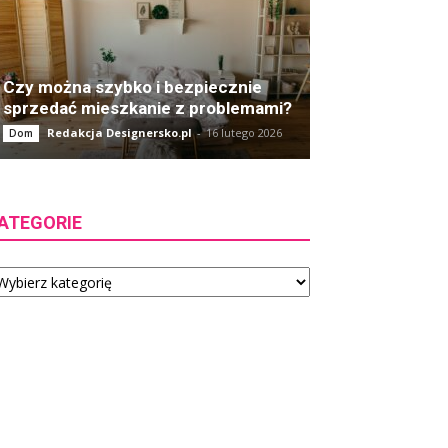
Czy można szybko i bezpiecznie
sprzedać mieszkanie z problemami?
Redakcja Designersko.pl
-
16 lutego 2026
Dom
ATEGORIE
tegorie