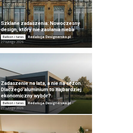
Szklane zadaszenia: Nowoczesny
design, który nie zasłania nieba
Redakcja Designersko.pl
-
Balkon i taras
27 lutego 2026
Zadaszenie na lata, a nie na sezon.
Dlaczego aluminium to najbardziej
ekonomiczny wybór?
Redakcja Designersko.pl
-
Balkon i taras
27 lutego 2026