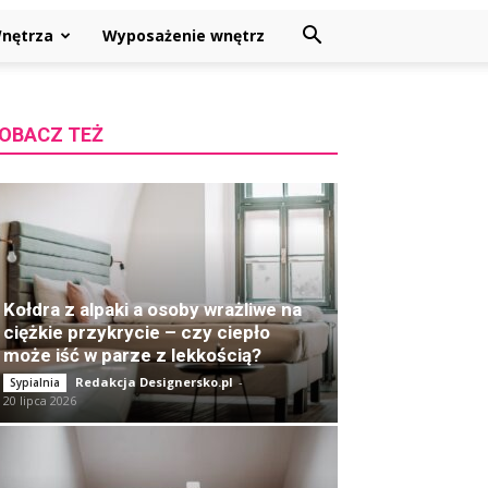
nętrza
Wyposażenie wnętrz
OBACZ TEŻ
Kołdra z alpaki a osoby wrażliwe na
ciężkie przykrycie – czy ciepło
może iść w parze z lekkością?
Redakcja Designersko.pl
-
Sypialnia
20 lipca 2026