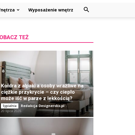
nętrza
Wyposażenie wnętrz
OBACZ TEŻ
Kołdra z alpaki a osoby wrażliwe na
ciężkie przykrycie – czy ciepło
może iść w parze z lekkością?
Redakcja Designersko.pl
-
Sypialnia
20 lipca 2026