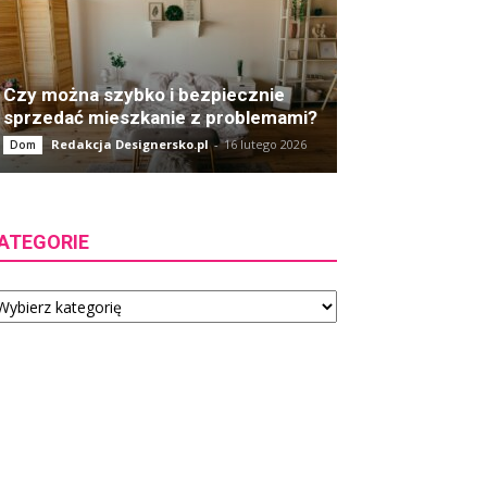
Czy można szybko i bezpiecznie
sprzedać mieszkanie z problemami?
Redakcja Designersko.pl
-
16 lutego 2026
Dom
ATEGORIE
tegorie