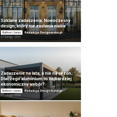
Szklane zadaszenia: Nowoczesny
design, który nie zasłania nieba
Redakcja Designersko.pl
-
Balkon i taras
27 lutego 2026
Zadaszenie na lata, a nie na sezon.
Dlaczego aluminium to najbardziej
ekonomiczny wybór?
Redakcja Designersko.pl
-
Balkon i taras
27 lutego 2026