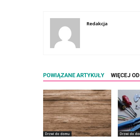
Redakcja
POWIĄZANE ARTYKUŁY
WIĘCEJ O
Drzwi do domu
Drzwi do d