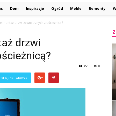
as
Dom
Inspiracje
Ogród
Meble
Remonty
W
uje montaż drzwi zewnętrznych z ościeżnicą?
Z
taż drzwi
ościeżnicą?
455
0
ierkaj) na Twitterze