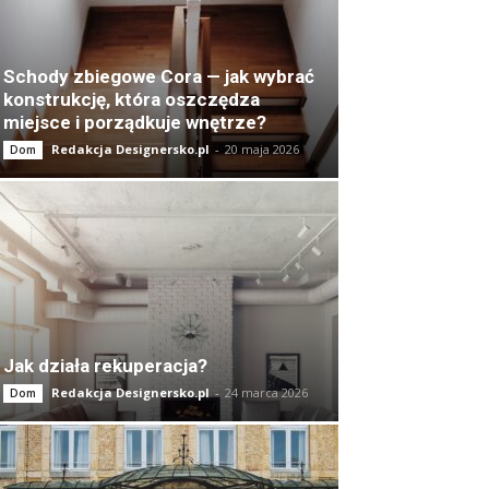
Schody zbiegowe Cora — jak wybrać
konstrukcję, która oszczędza
miejsce i porządkuje wnętrze?
Redakcja Designersko.pl
-
20 maja 2026
Dom
Jak działa rekuperacja?
Redakcja Designersko.pl
-
24 marca 2026
Dom