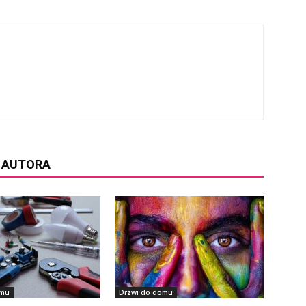
D AUTORA
omu
Drzwi do domu