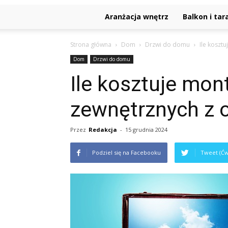
Aranżacja wnętrz
Balkon i tar
Strona główna
Dom
Drzwi do domu
Ile koszt
Dom
Drzwi do domu
Ile kosztuje mon
zewnętrznych z 
Przez
Redakcja
-
15 grudnia 2024
Podziel się na Facebooku
Tweet (Ćw