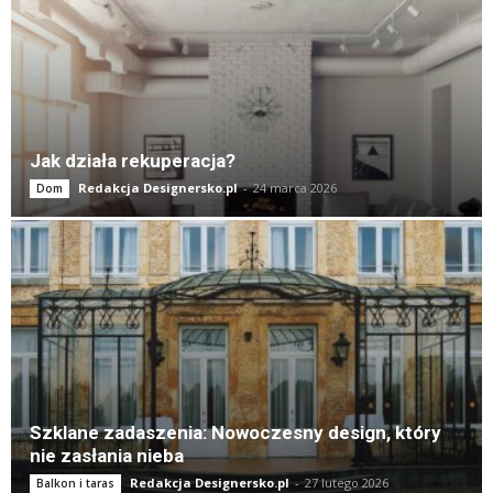
Jak działa rekuperacja?
Redakcja Designersko.pl
-
24 marca 2026
Dom
Szklane zadaszenia: Nowoczesny design, który
nie zasłania nieba
Redakcja Designersko.pl
-
27 lutego 2026
Balkon i taras