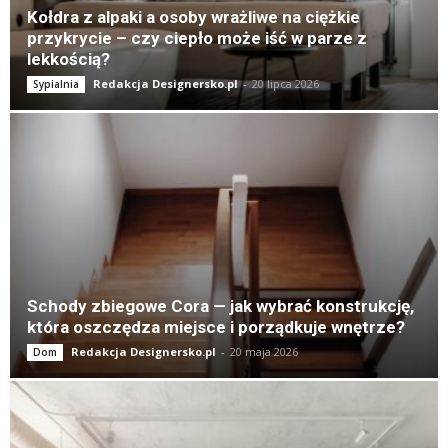
Kołdra z alpaki a osoby wrażliwe na ciężkie
przykrycie – czy ciepło może iść w parze z
lekkością?
Redakcja Designersko.pl
-
20 lipca 2026
Sypialnia
Schody zbiegowe Cora — jak wybrać konstrukcję,
która oszczędza miejsce i porządkuje wnętrze?
Redakcja Designersko.pl
-
20 maja 2026
Dom