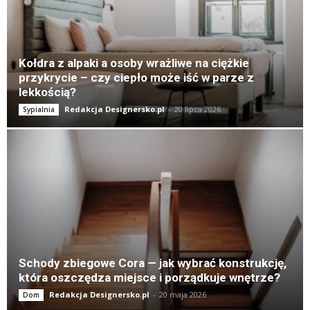
K
Kołdra z alpaki a osoby wrażliwe na ciężkie
przykrycie – czy ciepło może iść w parze z
lekkością?
Redakcja Designersko.pl
-
20 lipca 2026
Sypialnia
Schody zbiegowe Cora — jak wybrać konstrukcję,
która oszczędza miejsce i porządkuje wnętrze?
Redakcja Designersko.pl
-
20 maja 2026
Dom