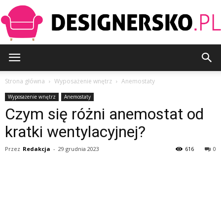
Designersko.pl
Strona główna
Wyposażenie wnętrz
Anemostaty
Wyposażenie wnętrz
Anemostaty
Czym się różni anemostat od
kratki wentylacyjnej?
Przez
Redakcja
-
29 grudnia 2023
616
0