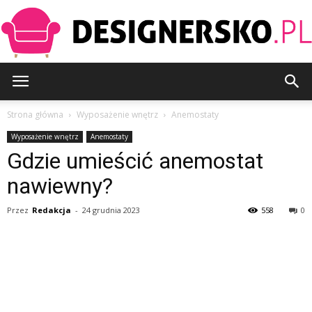
Designersko.pl
Strona główna
Wyposażenie wnętrz
Anemostaty
Wyposażenie wnętrz
Anemostaty
Gdzie umieścić anemostat
nawiewny?
Przez
Redakcja
-
24 grudnia 2023
558
0