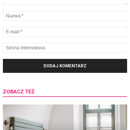
ZOBACZ TEŻ
K