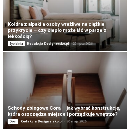
Kołdra z alpaki a osoby wrażliwe na ciężkie
przykrycie – czy ciepło może iść w parze z
lekkością?
Redakcja Designersko.pl
-
20 lipca 2026
Sypialnia
Schody zbiegowe Cora — jak wybrać konstrukcję,
która oszczędza miejsce i porządkuje wnętrze?
Redakcja Designersko.pl
-
20 maja 2026
Dom