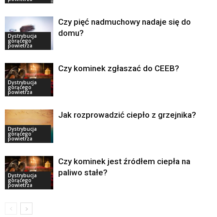
Czy pięć nadmuchowy nadaje się do
domu?
Dystrybucja
gorącego
powietrza
Czy kominek zgłaszać do CEEB?
Dystrybucja
gorącego
powietrza
Jak rozprowadzić ciepło z grzejnika?
Dystrybucja
gorącego
powietrza
Czy kominek jest źródłem ciepła na
paliwo stałe?
Dystrybucja
gorącego
powietrza