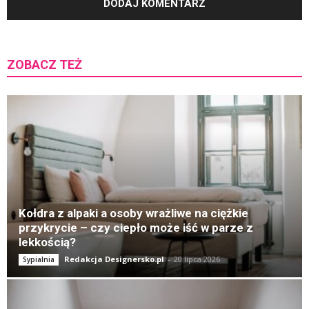
ZOBACZ TEŻ
K
Kołdra z alpaki a osoby wrażliwe na ciężkie
przykrycie – czy ciepło może iść w parze z
lekkością?
Redakcja Designersko.pl
-
20 lipca 2026
Sypialnia