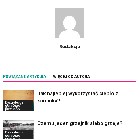
Redakcja
POWIĄZANE ARTYKUŁY
WIĘCEJ OD AUTORA
Jak najlepiej wykorzystać ciepło z
kominka?
Dystrybucja
gorącego
powietrza
Czemu jeden grzejnik słabo grzeje?
Dystrybucja
gorącego
powietrza