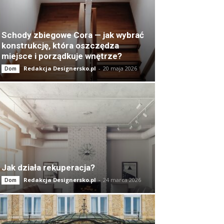
Schody zbiegowe Cora — jak wybrać
konstrukcję, która oszczędza
miejsce i porządkuje wnętrze?
Redakcja Designersko.pl
-
20 maja 2026
Dom
Jak działa rekuperacja?
Redakcja Designersko.pl
-
24 marca 2026
Dom