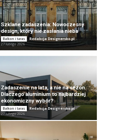
Szklane zadaszenia: Nowoczesny
design, który nie zasłania nieba
Redakcja Designersko.pl
-
Balkon i taras
27 lutego 2026
Zadaszenie na lata, a nie na sezon.
Dlaczego aluminium to najbardziej
ekonomiczny wybór?
Redakcja Designersko.pl
-
Balkon i taras
27 lutego 2026