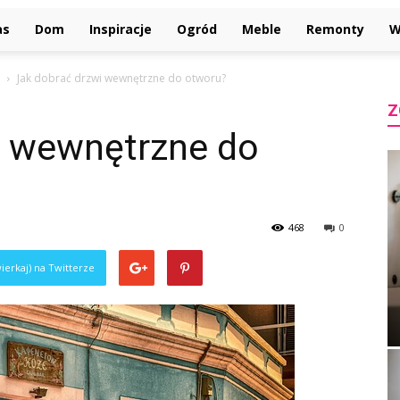
as
Dom
Inspiracje
Ogród
Meble
Remonty
W
Jak dobrać drzwi wewnętrzne do otworu?
Z
i wewnętrzne do
468
0
ierkaj) na Twitterze