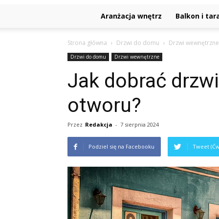
Aranżacja wnętrz
Balkon i tar
Strona główna
Drzwi do domu
Drzwi wewnętrzne
Drzwi do domu
Drzwi wewnętrzne
Jak dobrać drzw
otworu?
Przez
Redakcja
-
7 sierpnia 2024
Podziel się na Facebooku
Tweet (Ćw