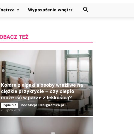
nętrza
Wyposażenie wnętrz
OBACZ TEŻ
Kołdra z alpaki a osoby wrażliwe na
ciężkie przykrycie – czy ciepło
może iść w parze z lekkością?
Redakcja Designersko.pl
-
Sypialnia
20 lipca 2026