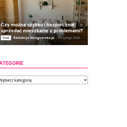
Czy można szybko i bezpiecznie
sprzedać mieszkanie z problemami?
Redakcja Designersko.pl
-
16 lutego 2026
Dom
ATEGORIE
tegorie