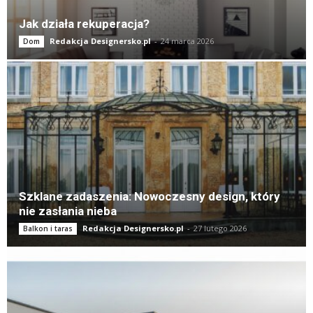
Jak działa rekuperacja?
Redakcja Designersko.pl
-
24 marca 2026
Dom
Szklane zadaszenia: Nowoczesny design, który
nie zasłania nieba
Redakcja Designersko.pl
-
27 lutego 2026
Balkon i taras