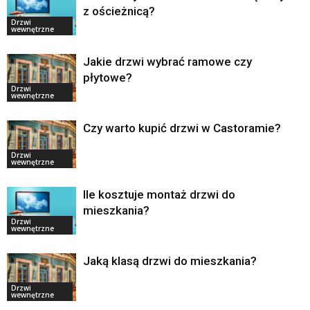
z ościeżnicą?
Drzwi
wewnętrzne
Jakie drzwi wybrać ramowe czy
płytowe?
Drzwi
wewnętrzne
Czy warto kupić drzwi w Castoramie?
Drzwi
wewnętrzne
Ile kosztuje montaż drzwi do
mieszkania?
Drzwi
wewnętrzne
Jaką klasą drzwi do mieszkania?
Drzwi
wewnętrzne