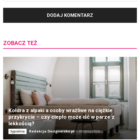
ZOBACZ TEŻ
K
Kołdra z alpaki a osoby wrażliwe na ciężkie
przykrycie – czy ciepło może iść w parze z
lekkością?
Redakcja Designersko.pl
-
20 lipca 2026
Sypialnia