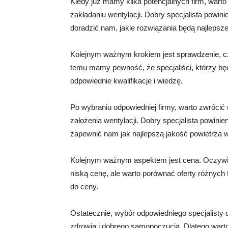
Kiedy już mamy kilka potencjalnych firm, wart
zakładaniu wentylacji. Dobry specjalista powin
doradzić nam, jakie rozwiązania będą najlepsz
Kolejnym ważnym krokiem jest sprawdzenie, czy 
temu mamy pewność, że specjaliści, którzy b
odpowiednie kwalifikacje i wiedzę.
Po wybraniu odpowiedniej firmy, warto zwrócić 
założenia wentylacji. Dobry specjalista powinie
zapewnić nam jak najlepszą jakość powietrza
Kolejnym ważnym aspektem jest cena. Oczywiśc
niską cenę, ale warto porównać oferty różnych f
do ceny.
Ostatecznie, wybór odpowiedniego specjalisty 
zdrowia i dobrego samopoczucia. Dlatego warto