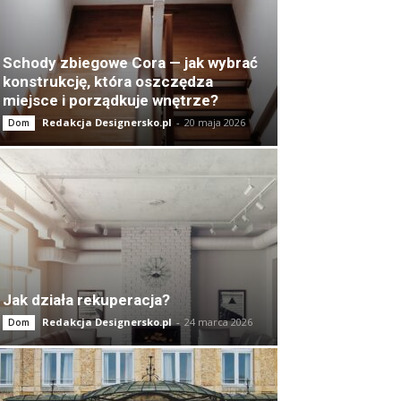
Schody zbiegowe Cora — jak wybrać
konstrukcję, która oszczędza
miejsce i porządkuje wnętrze?
Redakcja Designersko.pl
-
20 maja 2026
Dom
Jak działa rekuperacja?
Redakcja Designersko.pl
-
24 marca 2026
Dom