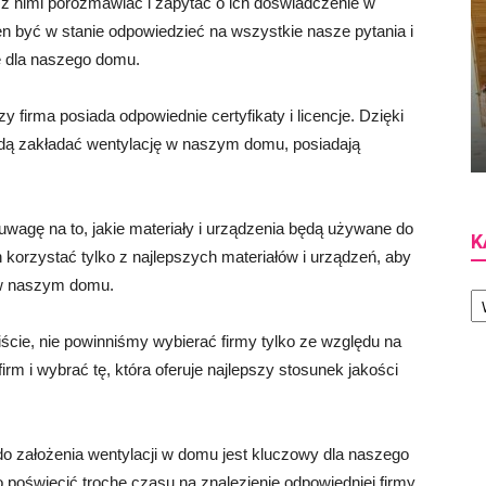
o z nimi porozmawiać i zapytać o ich doświadczenie w
ien być w stanie odpowiedzieć na wszystkie nasze pytania i
e dla naszego domu.
firma posiada odpowiednie certyfikaty i licencje. Dzięki
ędą zakładać wentylację w naszym domu, posiadają
uwagę na to, jakie materiały i urządzenia będą używane do
K
n korzystać tylko z najlepszych materiałów i urządzeń, aby
 w naszym domu.
Ka
ie, nie powinniśmy wybierać firmy tylko ze względu na
irm i wybrać tę, która oferuje najlepszy stosunek jakości
do założenia wentylacji w domu jest kluczowy dla naszego
 poświęcić trochę czasu na znalezienie odpowiedniej firmy