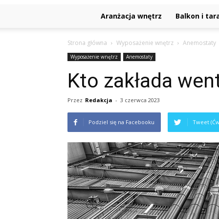
Aranżacja wnętrz
Balkon i tar
Strona główna
Wyposażenie wnętrz
Anemostaty
Wyposażenie wnętrz
Anemostaty
Kto zakłada went
Przez
Redakcja
-
3 czerwca 2023
Podziel się na Facebooku
Tweet (Ćw