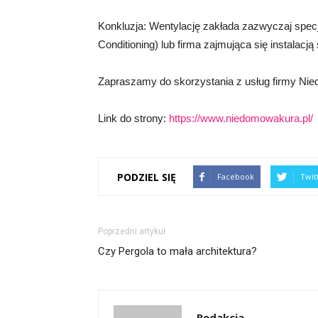
Konkluzja: Wentylację zakłada zazwyczaj specja
Conditioning) lub firma zajmująca się instalac
Zapraszamy do skorzystania z usług firmy Nie
Link do strony:
https://www.niedomowakura.pl/
PODZIEL SIĘ
Facebook
Twit
Poprzedni artykuł
Czy Pergola to mała architektura?
Redakcja