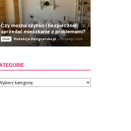
Czy można szybko i bezpiecznie
sprzedać mieszkanie z problemami?
Redakcja Designersko.pl
-
16 lutego 2026
Dom
ATEGORIE
tegorie