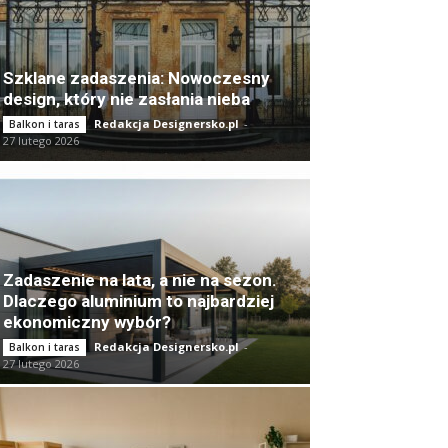
Szklane zadaszenia: Nowoczesny
design, który nie zasłania nieba
Redakcja Designersko.pl
-
Balkon i taras
27 lutego 2026
Zadaszenie na lata, a nie na sezon.
Dlaczego aluminium to najbardziej
ekonomiczny wybór?
Redakcja Designersko.pl
-
Balkon i taras
27 lutego 2026