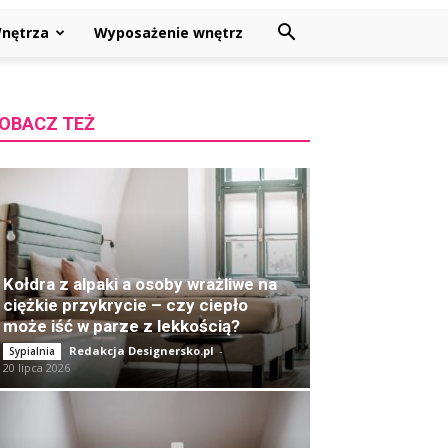
nętrza
Wyposażenie wnętrz
OBACZ TEŻ
Kołdra z alpaki a osoby wrażliwe na
ciężkie przykrycie – czy ciepło
może iść w parze z lekkością?
Redakcja Designersko.pl
-
Sypialnia
20 lipca 2026