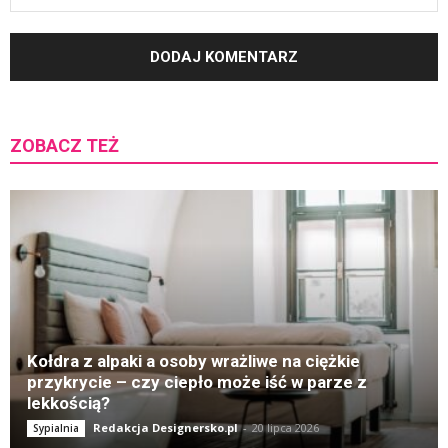
ZOBACZ TEŻ
K
Kołdra z alpaki a osoby wrażliwe na ciężkie
przykrycie – czy ciepło może iść w parze z
lekkością?
Redakcja Designersko.pl
-
20 lipca 2026
Sypialnia