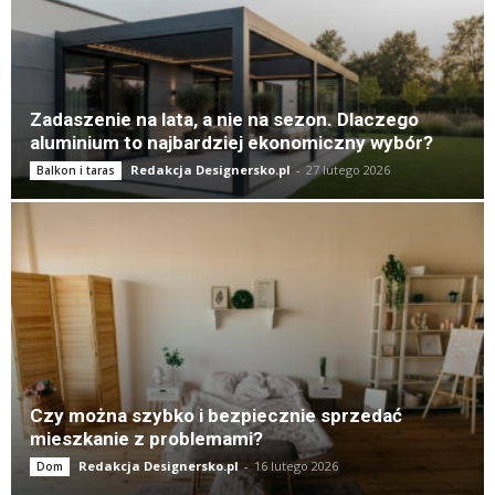
Zadaszenie na lata, a nie na sezon. Dlaczego
aluminium to najbardziej ekonomiczny wybór?
Redakcja Designersko.pl
-
27 lutego 2026
Balkon i taras
Czy można szybko i bezpiecznie sprzedać
mieszkanie z problemami?
Redakcja Designersko.pl
-
16 lutego 2026
Dom