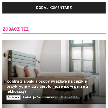
ZOBACZ TEŻ
K
Kołdra z alpaki a osoby wrażliwe na ciężkie
przykrycie – czy ciepło może iść w parze z
lekkością?
Redakcja Designersko.pl
-
20 lipca 2026
Sypialnia