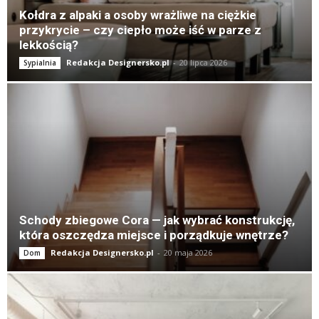
Kołdra z alpaki a osoby wrażliwe na ciężkie
przykrycie – czy ciepło może iść w parze z
lekkością?
Redakcja Designersko.pl
-
20 lipca 2026
Sypialnia
Schody zbiegowe Cora — jak wybrać konstrukcję,
która oszczędza miejsce i porządkuje wnętrze?
Redakcja Designersko.pl
-
20 maja 2026
Dom