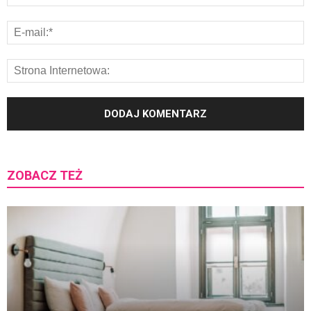
ZOBACZ TEŻ
K