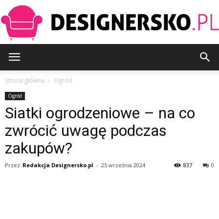
Designersko.pl
Strona główna
Ogród
Ogród
Siatki ogrodzeniowe – na co
zwrócić uwagę podczas
zakupów?
Przez
Redakcja Designersko.pl
-
25 września 2024
837
0