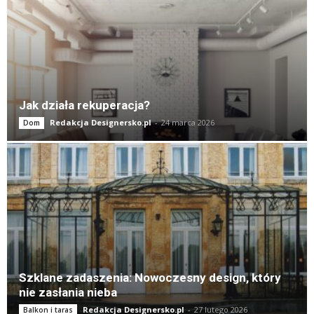
Jak działa rekuperacja?
Redakcja Designersko.pl
-
24 marca 2026
Dom
Szklane zadaszenia: Nowoczesny design, który
nie zasłania nieba
Redakcja Designersko.pl
-
27 lutego 2026
Balkon i taras