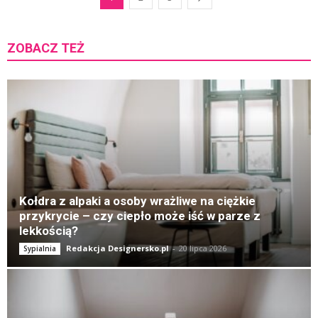
ZOBACZ TEŻ
K
Kołdra z alpaki a osoby wrażliwe na ciężkie
przykrycie – czy ciepło może iść w parze z
lekkością?
Redakcja Designersko.pl
-
20 lipca 2026
Sypialnia