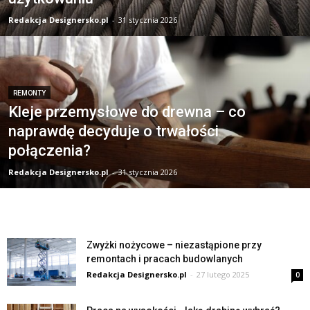
Redakcja Designersko.pl
-
31 stycznia 2026
REMONTY
Kleje przemysłowe do drewna – co
naprawdę decyduje o trwałości
połączenia?
Redakcja Designersko.pl
-
31 stycznia 2026
Zwyżki nożycowe – niezastąpione przy
remontach i pracach budowlanych
Redakcja Designersko.pl
-
27 lutego 2025
0