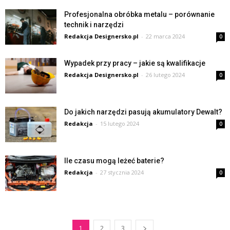
Profesjonalna obróbka metalu – porównanie
technik i narzędzi
Redakcja Designersko.pl
-
22 marca 2024
0
Wypadek przy pracy – jakie są kwalifikacje
Redakcja Designersko.pl
-
26 lutego 2024
0
Do jakich narzędzi pasują akumulatory Dewalt?
Redakcja
-
15 lutego 2024
0
Ile czasu mogą leżeć baterie?
Redakcja
-
27 stycznia 2024
0
1
2
3