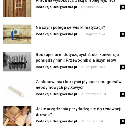
Praca na wysokości. Jaką drabinę wybrać?
Redakcja Designersko.pl
-
6 grudnia 2024
0
Na czym polega serwis klimatyzacji?
Redakcja Designersko.pl
-
1 listopada 2024
0
Rodzaje norm dotyczących śrub i konwersja
pomiędzy nimi: Przewodnik dla inżynierów
Redakcja Designersko.pl
-
28 sierpnia 2024
0
Zastosowania i korzyści płynące z magnesów
neodymowych płytkowych
Redakcja Designersko.pl
-
21 czerwca 2024
0
Jakie urządzenia przydadzą się do renowacji
drewna?
Redakcja Designersko.pl
-
22 marca 2024
0