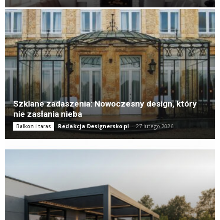
Szklane zadaszenia: Nowoczesny design, który
nie zasłania nieba
Redakcja Designersko.pl
-
27 lutego 2026
Balkon i taras