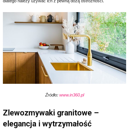
dlatego należy używać ich z pewną dozą ostrożności.
Źródło:
www.in360.pl
Zlewozmywaki granitowe –
elegancja i wytrzymałość