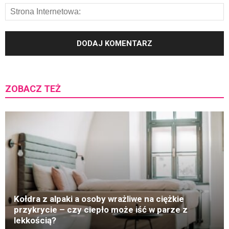
ZOBACZ TEŻ
K
Kołdra z alpaki a osoby wrażliwe na ciężkie
przykrycie – czy ciepło może iść w parze z
lekkością?